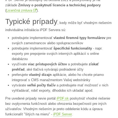
základe
Zmluvy o poskytnutí licencie a technickej podpory
(
Licenčná zmluva
).
Typické prípady
, kedy môže byť vhodným riešením
individuálna inštalácia iPDF Servera sú:
potrebujete implementovať
vlastné firemné typy formulárov
pre
svojich zamestnancov alebo spolupracovníkov
potrebujete implementovať
špecifické funkcionality
- napr.
exporty pre prepojenie svojich interných aplikácií s online
databázou
využívate
viac prístupových účtov
a potrebujete
získať
prehľad
, aké tlačivá vytvárajú podriadené účty
preferujete
vlastný dizajn
aplikácie, alebo ho chcete priamo
integrovať s CMS manažmentom Vašej webstránky
vytvárate
veľké počty tlačív
a potrebujete mať možnosť v nich
vyhľadávať, robiť exporty, dlhodobo ich ukladať apod.
Pre uvedené prípady nevie portál
iPDF.sk
poskytnúť vhodné riešenie
bez ovplyvnenia funkčnosti alebo ohrozenia bezpečnosti pre iných
užívateľov. Vhodným riešením je preto oddelenie kódu a úprava
funkcionalít "šitých na mieru" -
iPDF Server
.