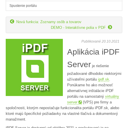
Spustenie portálu

Nová funkcia: Zoznamy osôb a tovarov

DEMO - Interaktívne polia v PDF
Publikované 20.10.2021
Aplikácia iPDF
Server
je riešenie
požadované dlhodobo niektorými
užívateľmi portálu
ipdf.sk
.
Ponúkame ho ako možnosť
alternatívnej inštalácie iPDF
portálu na samostatný
virtuálny
server
(VPS) pre firmy a
spoločnosti, ktorým nepostačuje funkcionalita portálu iPDF.sk, alebo
ktoré majú špecifické požiadavky na vlastné tlačivá a dokumentový
manažment.
iPDF Server je dostupný od októbra 2021 a poskytovaný je na