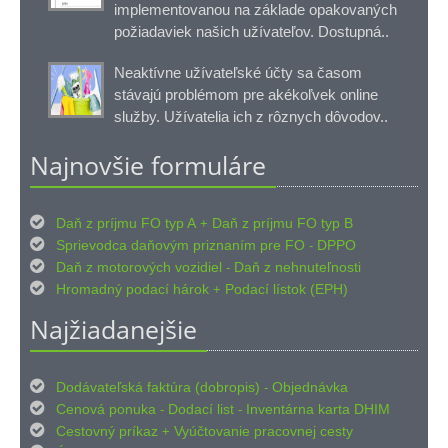
implementovanou na základe opakovaných
požiadaviek našich užívateľov. Dostupná..
Neaktívne užívateľské účty sa časom
stávajú problémom pre akékoľvek online
služby. Užívatelia ich z rôznych dôvodov..
Najnovšie formuláre

Daň z príjmu FO typ A
Daň z príjmu FO typ B
+

Sprievodca daňovým priznaním pre FO
DPPO
-

Daň z motorových vozidiel
Daň z nehnuteľnosti
-

Hromadný podací hárok
Podací lístok (EPH)
+
Najžiadanejšie

Dodávateľská faktúra (dobropis)
Objednávka
-

Cenová ponuka
Dodací list
Inventárna karta DHIM
-
-

Cestovný príkaz
Vyúčtovanie pracovnej cesty
+