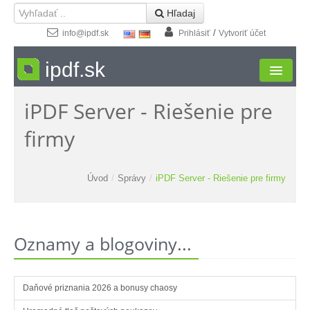
 Hľadaj
/
info@ipdf.sk
Prihlásiť
Vytvoriť účet
ipdf.sk
iPDF Server - Riešenie pre
Formuláre
firmy
Moja zóna
Štúdio
Úvod
/
Správy
/
iPDF Server - Riešenie pre firmy
Návody
Kontakt
Oznamy a blogoviny...
Daňové priznania 2026 a bonusy chaosy