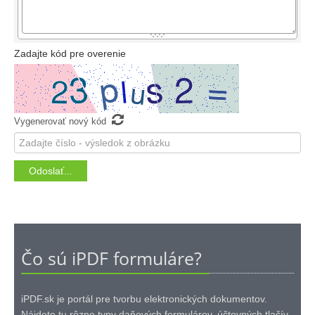
Zadajte kód pre overenie

Vygenerovať nový kód
Čo sú iPDF formuláre?
iPDF.sk je portál pre tvorbu elektronických dokumentov.
Nájdete tu rôzne typy daňových formulárov, účtovných tlačív,