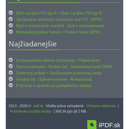

Daň z príjmu FO typ A
Daň z príjmu FO typ B
+

Sprievodca daňovým priznaním pre FO
DPPO
-

Daň z motorových vozidiel
Daň z nehnuteľnosti
-

Hromadný podací hárok
Podací lístok (EPH)
+
Najžiadanejšie

Dodávateľská faktúra (dobropis)
Objednávka
-

Cenová ponuka
Dodací list
Inventárna karta DHIM
-
-

Cestovný príkaz
Vyúčtovanie pracovnej cesty
+

Úradný list
Splnomocnenie
Reklamácia
-
-

Príjmový
výdavkový pokladničný doklad
a
2013 - 2026 ©
ipdf.sk
Všetky práva vyhradené.
Ochrana súkromia
|
Podmienky využitia služby
| 308.36 pps @ 2 MB
iPDF.sk