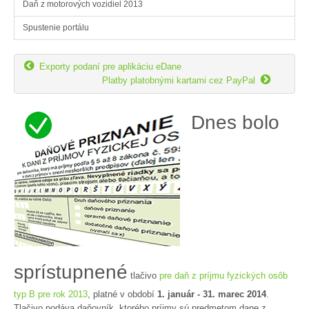
Daň z motorových vozidiel 2013
Spustenie portálu

Exporty podaní pre aplikáciu eDane

Platby platobnými kartami cez PayPal
Dnes bolo
sprístupnené
tlačivo
pre daň z príjmu fyzických osôb
typ B pre rok 2013
, platné v období
1. január - 31. marec 2014
.
Tlačivo podáva daňovník, ktorého príjmy sú predmetom dane z