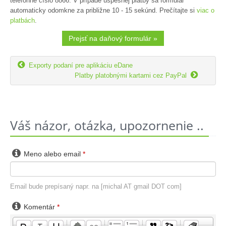
telefónne číslo 8866. V prípade úspešnej platby sa formulár
automaticky odomkne za približne 10 - 15 sekúnd. Prečítajte si
viac o
platbách
.
Prejsť na daňový formulár »

Exporty podaní pre aplikáciu eDane

Platby platobnými kartami cez PayPal
Váš názor, otázka, upozornenie ..

Meno alebo email
*
Email bude prepísaný napr. na [michal AT gmail DOT com]

Komentár
*
-
-
-
-