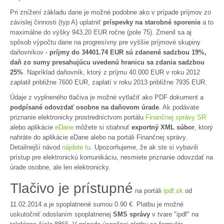
Pri znížení základu dane je možné podobne ako v prípade príjmov zo
závislej činnosti (typ A) uplatniť
príspevky na starobné sporenie
a to
maximálne do výšky 943,20 EUR ročne (pole 75). Zmenil sa aj
spôsob výpočtu dane na progresívny pre vyššie príjmové skupiny
daňovníkov -
príjmy do 34401.74 EUR sú zdanené sadzbou 19%,
daň zo sumy presahujúcu uvedenú hranicu sa zdania sadzbou
25%
. Napríklad daňovník, ktorý z príjmu 40.000 EUR v roku 2012
zaplatil približne 7600 EUR, zaplatí v roku 2013 približne 7935 EUR.
Údaje z vyplneného tlačiva je možné vytlačiť ako PDF dokument a
podpísané odovzdať osobne na daňovom úrade
. Ak podávate
priznanie elektronicky prostredníctvom portálu
Finančnej správy SR
alebo aplikácie
eDane
môžete si stiahnuť
exportný XML súbor
, ktorý
nahráte do aplikácie eDane alebo na portáli Finančnej správy.
Detailnejší návod
nájdete tu
. Upozorňujeme, že ak ste si vybavili
prístup pre elektronickú komunikáciu, nesmiete priznanie odovzdať na
úrade osobne, ale len elektronicky.
Tlačivo je prístupné
na portáli
ipdf.sk
od
11.02.2014 a je spoplatnené sumou 0.90 €. Platbu je možné
uskutočniť odoslaním spoplatnenej
SMS správy
v tvare "ipdf" na