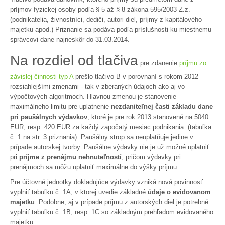
príjmov fyzickej osoby podľa § 5 až § 8 zákona 595/2003 Z.z.
(podnikatelia, živnostníci, dediči, autori diel, príjmy z kapitálového
majetku apod.) Priznanie sa podáva podľa príslušnosti ku miestnemu
správcovi dane najneskôr do 31.03.2014.
Na rozdiel od tlačiva
pre zdanenie
príjmu zo
závislej činnosti typ A
prešlo tlačivo B v porovnaní s rokom 2012
rozsiahlejšími zmenami - tak v zberaných údajoch ako aj vo
výpočtových algoritmoch. Hlavnou zmenou je stanovenie
maximálneho limitu pre uplatnenie
nezdaniteľnej časti základu dane
pri paušálnych výdavkov
, ktoré je pre rok 2013 stanovené na 5040
EUR, resp. 420 EUR za každý započatý mesiac podnikania. (tabuľka
č. 1 na str. 3 priznania). Paušálny strop sa neuplatňuje jedine v
prípade autorskej tvorby. Paušálne výdavky nie je už možné uplatniť
pri
príjme z prenájmu nehnuteľností
, pričom výdavky pri
prenájmoch sa môžu uplatniť maximálne do výšky príjmu.
Pre účtovné jednotky dokladujúce výdavky vzniká nová povinnosť
vyplniť tabuľku č. 1A, v ktorej uvedie základné
údaje o evidovanom
majetku
. Podobne, aj v prípade príjmu z autorských diel je potrebné
vyplniť tabuľku č. 1B, resp. 1C so základným prehľadom evidovaného
majetku.