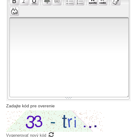
-
-
-
-
-
-
-
-
-
-
-
-
-
-
-
-
-
-
-
-
-
-
-
-
-
-
-
-
-
-
-
-
-
-
-
-
-
-
-
-
-
-
-
-
-
-
-
-
-
-
-
-
-
-
-
-
Zadajte kód pre overenie

Vygenerovať nový kód