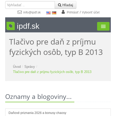
 Hľadaj
/
info@ipdf.sk
Prihlásiť
Vytvoriť účet
ipdf.sk
Tlačivo pre daň z príjmu
Formuláre
fyzických osôb, typ B 2013
Moja zóna
Štúdio
Úvod
/
Správy
/
Tlačivo pre daň z príjmu fyzických osôb, typ B 2013
Návody
Kontakt
Oznamy a blogoviny...
Daňové priznania 2026 a bonusy chaosy