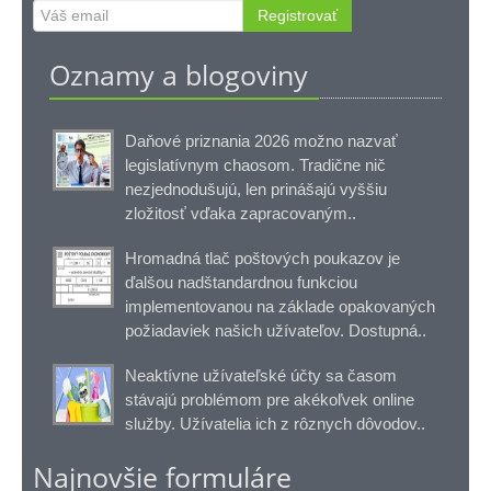
Registrovať
Oznamy a blogoviny
Daňové priznania 2026 možno nazvať
legislatívnym chaosom. Tradične nič
nezjednodušujú, len prinášajú vyššiu
zložitosť vďaka zapracovaným..
Hromadná tlač poštových poukazov je
ďalšou nadštandardnou funkciou
implementovanou na základe opakovaných
požiadaviek našich užívateľov. Dostupná..
Neaktívne užívateľské účty sa časom
stávajú problémom pre akékoľvek online
služby. Užívatelia ich z rôznych dôvodov..
Najnovšie formuláre