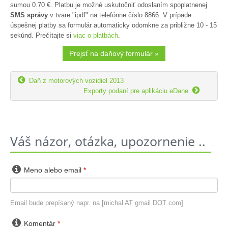
sumou 0.70 €. Platbu je možné uskutočniť odoslaním spoplatnenej
SMS správy
v tvare "ipdf" na telefónne číslo 8866. V prípade
úspešnej platby sa formulár automaticky odomkne za približne 10 - 15
sekúnd. Prečítajte si
viac o platbách
.
Prejsť na daňový formulár »

Daň z motorových vozidiel 2013

Exporty podaní pre aplikáciu eDane
Váš názor, otázka, upozornenie ..

Meno alebo email
*
Email bude prepísaný napr. na [michal AT gmail DOT com]

Komentár
*