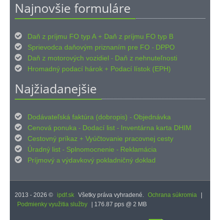
Najnovšie formuláre

Daň z príjmu FO typ A
Daň z príjmu FO typ B
+

Sprievodca daňovým priznaním pre FO
DPPO
-

Daň z motorových vozidiel
Daň z nehnuteľnosti
-

Hromadný podací hárok
Podací lístok (EPH)
+
Najžiadanejšie

Dodávateľská faktúra (dobropis)
Objednávka
-

Cenová ponuka
Dodací list
Inventárna karta DHIM
-
-

Cestovný príkaz
Vyúčtovanie pracovnej cesty
+

Úradný list
Splnomocnenie
Reklamácia
-
-

Príjmový
výdavkový pokladničný doklad
a
2013 - 2026 ©
ipdf.sk
Všetky práva vyhradené.
Ochrana súkromia
|
Podmienky využitia služby
| 176.87 pps @ 2 MB