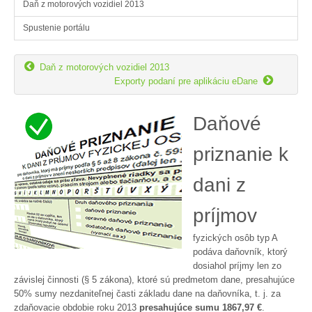
Daň z motorových vozidiel 2013
Spustenie portálu

Daň z motorových vozidiel 2013

Exporty podaní pre aplikáciu eDane
Daňové
priznanie k
dani z
príjmov
fyzických osôb typ A
podáva daňovník, ktorý
dosiahol príjmy len zo
závislej činnosti (§ 5 zákona), ktoré sú predmetom dane, presahujúce
50% sumy nezdaniteľnej časti základu dane na daňovníka, t. j. za
zdaňovacie obdobie roku 2013
presahujúce sumu 1867,97 €
.