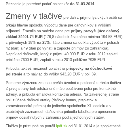
Priznanie je potrebné podať najneskôr
do 31.03.2014
.
Zmeny v tlačive
pre daň z príjmu fyzických osôb sa
týkajú hlavne spôsobu výpočtu dane pre daňovníkov s vyššími
príjmami. Zmenila sa sadzba dane pre
príjmy prevyšujúce daňový
základ 34401.74 EUR
(176,8 násobok životného minima 194.58 EUR)
z pôvodných 19%
na 25%
. Táto zmena sa dotkla výpočtu v poliach
42 (daň) a 49 (daň po vyňatí a zápočte príjmov zo zahraničia).
Napríklad daňovník, ktorý z príjmu 40.000 EUR v roku 2012 zaplatil
približne 7600 EUR, zaplatí v roku 2013 približne 7935 EUR.
Pribudla taktiež možnosť uplatniť si
príspevky na dôchodkové
poistenie
a to najviac do výšky 943,20 EUR v poli 39.
Pomerne výraznou zmenou prešla úvodná a posledná stránka tlačiva.
Z prvej strany boli odstránené málo používané polia pre kontaktné
adresy, a pribudla emailová kontaktná adresa. Na záverečnej strane
boli zlúčené daňové vratky (daňový bonus, preplatok a
zamestnanecká prémia) do jediného spoločného XI. oddielu a v
osobitných záznamoch daňovníka pribudla tabuľka pre upresnenie
príjmov dosiahnutých v zahraničí podľa jednotlivých štátov.
Tlačivo je prístupné na portáli
ipdf.sk
od 31.01.2014 a je spoplatnené