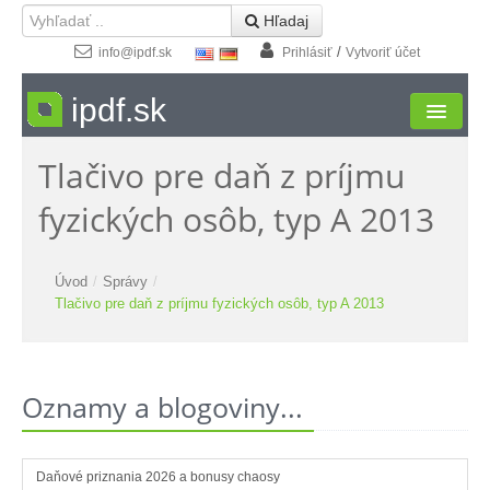
 Hľadaj
/
info@ipdf.sk
Prihlásiť
Vytvoriť účet
ipdf.sk
Tlačivo pre daň z príjmu
Formuláre
fyzických osôb, typ A 2013
Moja zóna
Štúdio
Úvod
/
Správy
/
Tlačivo pre daň z príjmu fyzických osôb, typ A 2013
Návody
Kontakt
Oznamy a blogoviny...
Daňové priznania 2026 a bonusy chaosy