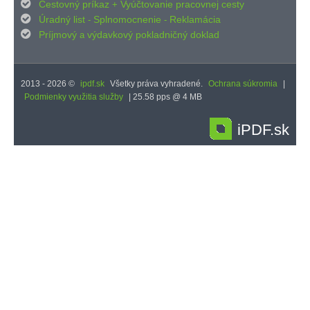

Cestovný príkaz
Vyúčtovanie pracovnej cesty
+

Úradný list
Splnomocnenie
Reklamácia
-
-

Príjmový
výdavkový pokladničný doklad
a
2013 - 2026 ©
ipdf.sk
Všetky práva vyhradené.
Ochrana súkromia
|
Podmienky využitia služby
| 25.58 pps @ 4 MB
iPDF.sk