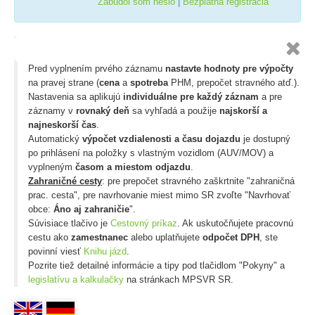
Zabudol som heslo
|
Bezplatná registrácia

Pred vyplnením prvého záznamu
nastavte hodnoty pre výpočty
na pravej strane (
cena
a
spotreba
PHM, prepočet stravného atď.).
Nastavenia sa aplikujú
individuálne pre každý záznam
a pre
záznamy v
rovnaký deň
sa vyhľadá a použije
najskorší a
najneskorší čas
.
Automatický
výpočet vzdialenosti a času dojazdu
je dostupný
po prihlásení na položky s vlastným vozidlom (AUV/MOV) a
vyplneným
časom a miestom odjazdu
.
Zahraničné cesty
: pre prepočet stravného zaškrtnite "zahraničná
prac. cesta", pre navrhovanie miest mimo SR zvoľte "Navrhovať
obce:
Áno aj zahraničie
".
Súvisiace tlačivo je
Cestovný príkaz
. Ak uskutočňujete pracovnú
cestu ako
zamestnanec
alebo uplatňujete
odpočet DPH
, ste
povinní viesť
Knihu jázd
.
Pozrite tiež detailné informácie a tipy pod tlačidlom "Pokyny" a
legislatívu a kalkulačky
na stránkach MPSVR SR.