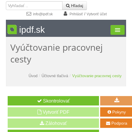
 Hľadaj
/
info@ipdf.sk
Prihlásiť
Vytvoriť účet
ipdf.sk
Vyúčtovanie pracovnej
Formuláre
cesty
Moja zóna
Štúdio
Úvod
/
Účtovné tlačivá
/
Vyúčtovanie pracovnej cesty
Návody
Kontakt
Vytvoriť PDF
Pokyny

Podpora
