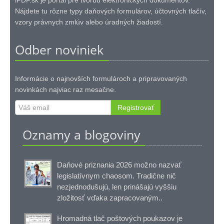
iPDF.sk je portál pre tvorbu elektronických dokumentov.
Nájdete tu rôzne typy daňových formulárov, účtovných tlačív,
vzory právnych zmlúv alebo úradných žiadostí.
Odber noviniek
Informácie o najnovších formulároch a pripravovaných
novinkách najviac raz mesačne.
Registrovať
Oznamy a blogoviny
Daňové priznania 2026 možno nazvať
legislatívnym chaosom. Tradične nič
nezjednodušujú, len prinášajú vyššiu
zložitosť vďaka zapracovaným..
Hromadná tlač poštových poukazov je