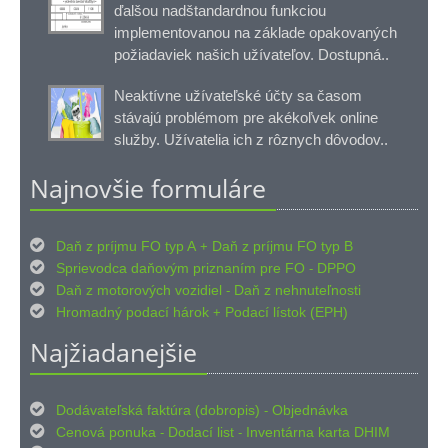
ďalšou nadštandardnou funkciou
implementovanou na základe opakovaných
požiadaviek našich užívateľov. Dostupná..
Neaktívne užívateľské účty sa časom
stávajú problémom pre akékoľvek online
služby. Užívatelia ich z rôznych dôvodov..
Najnovšie formuláre

Daň z príjmu FO typ A
Daň z príjmu FO typ B
+

Sprievodca daňovým priznaním pre FO
DPPO
-

Daň z motorových vozidiel
Daň z nehnuteľnosti
-

Hromadný podací hárok
Podací lístok (EPH)
+
Najžiadanejšie

Dodávateľská faktúra (dobropis)
Objednávka
-

Cenová ponuka
Dodací list
Inventárna karta DHIM
-
-