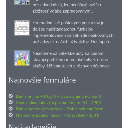
nezjednodušujú, len prinášajú vyššiu
zložitosť vďaka zapracovaným..
Hromadná tlač poštových poukazov je
ďalšou nadštandardnou funkciou
implementovanou na základe opakovaných
požiadaviek našich užívateľov. Dostupná..
Neaktívne užívateľské účty sa časom
stávajú problémom pre akékoľvek online
služby. Užívatelia ich z rôznych dôvodov..
Najnovšie formuláre

Daň z príjmu FO typ A
Daň z príjmu FO typ B
+

Sprievodca daňovým priznaním pre FO
DPPO
-

Daň z motorových vozidiel
Daň z nehnuteľnosti
-

Hromadný podací hárok
Podací lístok (EPH)
+
Najžiadanejšie