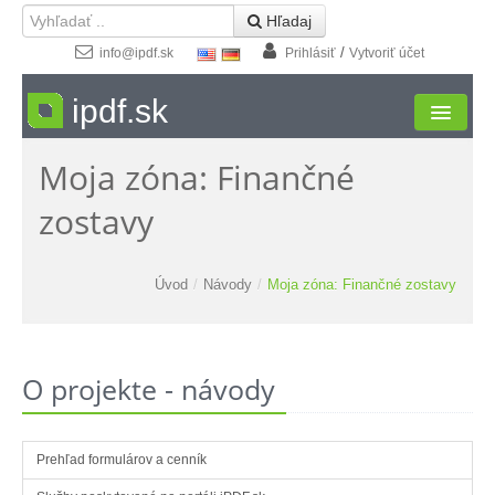
 Hľadaj
/
info@ipdf.sk
Prihlásiť
Vytvoriť účet
ipdf.sk
Moja zóna: Finančné
Formuláre
zostavy
Moja zóna
Štúdio
Úvod
/
Návody
/
Moja zóna: Finančné zostavy
Návody
Kontakt
O projekte - návody
Prehľad formulárov a cenník