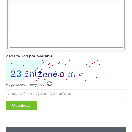
-
-
-
-
-
-
-
-
-
-
-
-
-
-
-
-
-
-
-
-
Zadajte kód pre overenie

Vygenerovať nový kód