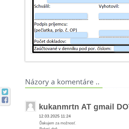
Názory a komentáre ..


kukanmrtn AT gmail D
12.03.2025 11:24
Ďakujem za možnosť.
Pekný deň