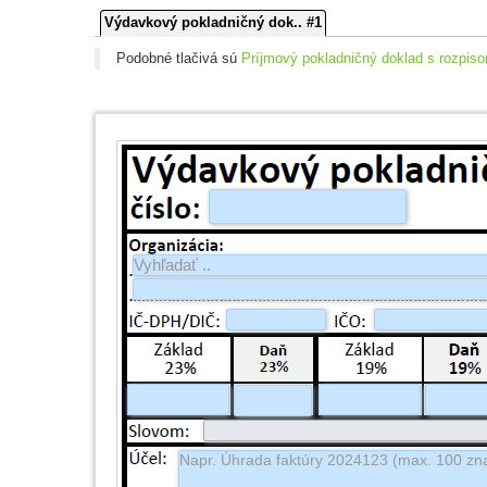
Výdavkový pokladničný dok.. #1
Podobné tlačivá sú
Príjmový pokladničný doklad s rozpi