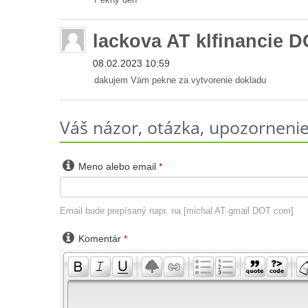
lackova AT klfinancie D
08.02.2023 10:59
dakujem Vám pekne za vytvorenie dokladu
Váš názor, otázka, upozornenie 

Meno alebo email
*
Email bude prepísaný napr. na [michal AT gmail DOT com]

Komentár
*
-
-
-
-
-
-
-
-
-
-
-
-
-
-
-
-