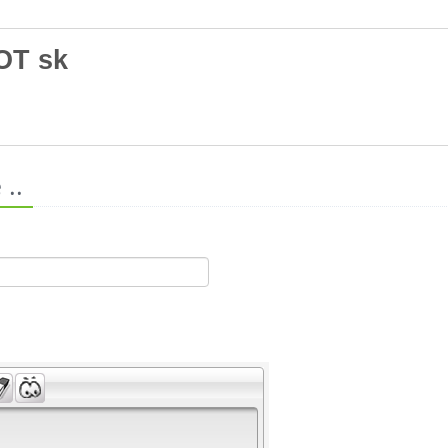
OT sk
..