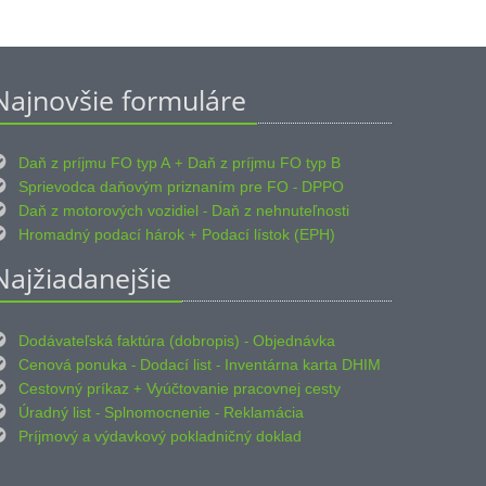
Najnovšie formuláre

Daň z príjmu FO typ A
Daň z príjmu FO typ B
+

Sprievodca daňovým priznaním pre FO
DPPO
-

Daň z motorových vozidiel
Daň z nehnuteľnosti
-

Hromadný podací hárok
Podací lístok (EPH)
+
Najžiadanejšie

Dodávateľská faktúra (dobropis)
Objednávka
-

Cenová ponuka
Dodací list
Inventárna karta DHIM
-
-

Cestovný príkaz
Vyúčtovanie pracovnej cesty
+

Úradný list
Splnomocnenie
Reklamácia
-
-

Príjmový
výdavkový pokladničný doklad
a