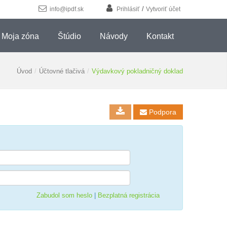
/
info@ipdf.sk
Prihlásiť
Vytvoriť účet
Moja zóna
Štúdio
Návody
Kontakt
Úvod
/
Účtovné tlačivá
/
Výdavkový pokladničný doklad
Podpora

Zabudol som heslo
|
Bezplatná registrácia