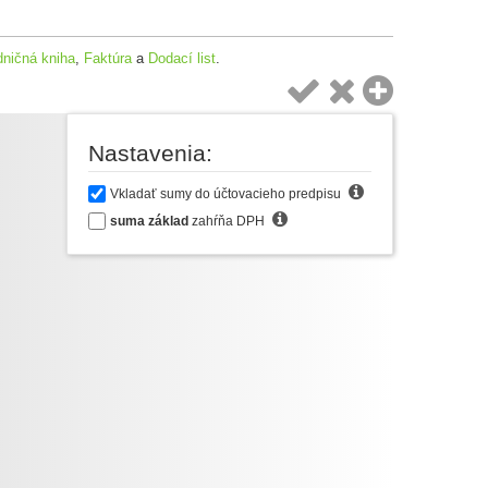
dničná kniha
,
Faktúra
a
Dodací list
.



Nastavenia:

Vkladať sumy do účtovacieho predpisu

suma základ
zahŕňa DPH