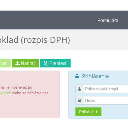
Formuláre
klad (rozpis DPH)
Prihlásenie

email je možné až po

ytvoriť
alebo sa prihláste cez

Prihlásiť