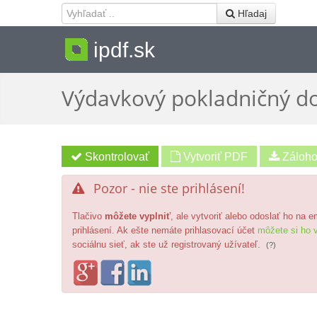
 Hľadaj
ipdf.sk
Výdavkový pokladničný do
Vytvoriť PDF
Pozor - nie ste prihlásení!

Tlačivo
môžete vyplniť
, ale vytvoriť alebo odoslať ho na 
prihlásení. Ak ešte nemáte prihlasovací účet
môžete si ho v
sociálnu sieť, ak ste už registrovaný užívateľ.
(?)