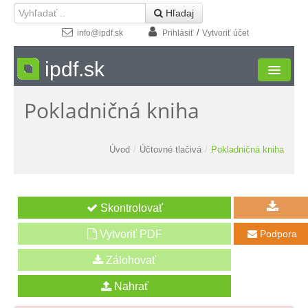
 Hľadaj
/
info@ipdf.sk
Prihlásiť
Vytvoriť účet
ipdf.sk
Pokladničná kniha
Formuláre
Moja zóna
Úvod
/
Účtovné tlačivá
/
Pokladničná kniha
Štúdio
Návody
Kontakt
Vytvoriť PDF
Podpora
