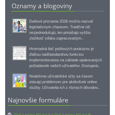
Oznamy a blogoviny
Daňové priznania 2026 možno nazvať
legislatívnym chaosom. Tradične nič
nezjednodušujú, len prinášajú vyššiu
zložitosť vďaka zapracovaným..
Hromadná tlač poštových poukazov je
ďalšou nadštandardnou funkciou
implementovanou na základe opakovaných
požiadaviek našich užívateľov. Dostupná..
Neaktívne užívateľské účty sa časom
stávajú problémom pre akékoľvek online
služby. Užívatelia ich z rôznych dôvodov..
Najnovšie formuláre

Daň z príjmu FO typ A
Daň z príjmu FO typ B
+