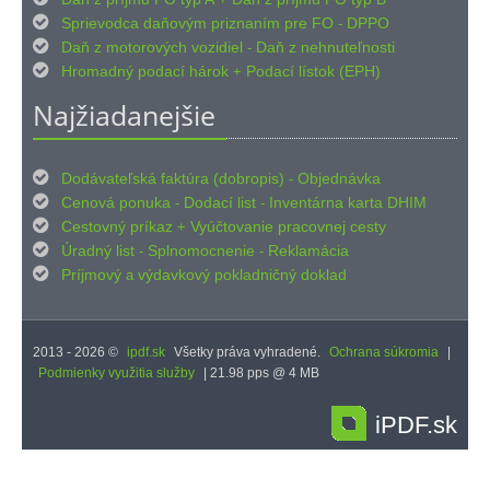

Sprievodca daňovým priznaním pre FO
DPPO
-

Daň z motorových vozidiel
Daň z nehnuteľnosti
-

Hromadný podací hárok
Podací lístok (EPH)
+
Najžiadanejšie

Dodávateľská faktúra (dobropis)
Objednávka
-

Cenová ponuka
Dodací list
Inventárna karta DHIM
-
-

Cestovný príkaz
Vyúčtovanie pracovnej cesty
+

Úradný list
Splnomocnenie
Reklamácia
-
-

Príjmový
výdavkový pokladničný doklad
a
2013 - 2026 ©
ipdf.sk
Všetky práva vyhradené.
Ochrana súkromia
|
Podmienky využitia služby
| 21.98 pps @ 4 MB
iPDF.sk