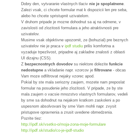
Dobry den, vytvaranie vlastnych tlaciv
nie je spoplatnene
.
Zalezi vsak, ci chcete formular mat k dispozicii len pre seba,
alebo ho chcete spristupnit uzivatelom.
V druhom pripade je mozne dohodnut sa aj na odmene, v
zavislosti od zlozitosti formulara a jeho atraktivnosti pre
uzivatelov.
Musime vsak objektivne upozornit, ze (bohuzial) pre beznych
uzivatelov nie je praca v
ipdf studiu
prilis komfortna a
vyzaduje trpezlivost, pripadne aj zakladne znalosti z oblasti
UI dizajnu (CSS).
Z
bezpecnostnych dovodov
su niektore dolezite
funkcie
nedostupne
a vkladanie napr. vzorcov je
filtrovane
- obcas
Vam moze odfiltrovat nejaky vzorec apod.
Pokial by ste mala seriozny zaujem, mozete nam preposlat
formular na posudenie jeho zlozitosti. V pripade, ze by ste
mala zaujem o vacsie mnozstvo vlastnych formularov, vedeli
by sme sa dohodnut na nejakom kratkom zaskoleni a po
uspesnom absolvovani by sme Vam mohli napr. zvysit
pristupove opravnenia a zrusit uvedene obmedzenia.
Pozrite tiez:
http://ipdf.sk/vsetko-o/moja-zona-moje-formulare
http://ipdf.sk/studio/co-je-ipdf-studio