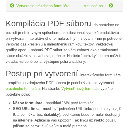


Vytvorenie prázdneho formulára
Vstupné polia
Kompilácia PDF súboru
do obrázkov na
pozadí je efektívnym spôsobom, ako dosiahnuť vysokú produktivitu
pri vytváraní interaktívneho formulára. Inými slovami - nie je potrebné
venovať čas kresleniu a umiestneniu rámikov, textov, vektorovej
grafiky apod. - nahratý PDF súbor sa vám zobrazí ako stránkovaný
súbor obrázkov na webovej stránke. Na tieto "obrázky" potom môžete
vkladať vstupné polia, výstupné polia a šablóny.
Postup pri vytvorení
interaktívneho formulára
kompiláciou zdrojového PDF súboru je podobný ako pri vytvorení
prázdneho formulára
. Na stránke
Vytvoriť nový formulár
. vyplňte
potrebné polia:
Názov formulára
- napríklad "Môj prvý formulár"
SEO URL linka
- musí byť jedinečná URL linka (len znaky a-z, 0-
9, a pomlčka, bez diakritiky), pod ktorou bude formulár dostupný
na internete. Aplikácia vás upozorní, ak linku už niekto použil,
pričom sa nerozlišujú veľké a malé písmená.