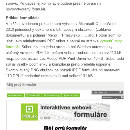
správu. Po úspešnej kompilácie budete presmerovaní na
novovytvorený formulár.
Príklad kompilácie
:
V nižšie uvedenom príklade som vytvoril v Microsoft Office Word
2010 jednoduchý dokument s bitmapovým obrázkom (záhlavie
dokumentu) a s poliami "Meno", "Priezvisko", ... atď. Potom som ho
uložil ako minimizovaný PDF súbor a nahral na stránke
vytvoriť nový
formulár
. Súbor mal len jednu stranu a bol Wordom automaticky
uložený vo verzii PDF 1.5, pričom veľkosť súboru bola najprv 110 kB,
resp. po optimizácii cez Adobe PDF Print Driver len 48 kB. Súbor teda
spĺňal všetky podmienky a kompilácia preto prebehla úspešne.
Skompilovaný PNG obrázok na pozadí iPDF formulára pri nastavení
110 DPI (štandardné nastavenie) mal veľkosť 31 kB.