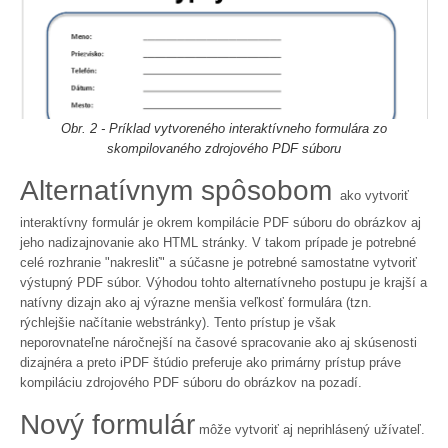
Obr. 2 - Príklad vytvoreného interaktívneho formulára zo
skompilovaného zdrojového PDF súboru
Alternatívnym spôsobom
ako vytvoriť
interaktívny formulár je okrem kompilácie PDF súboru do obrázkov aj
jeho nadizajnovanie ako HTML stránky. V takom prípade je potrebné
celé rozhranie "nakresliť" a súčasne je potrebné samostatne vytvoriť
výstupný PDF súbor. Výhodou tohto alternatívneho postupu je krajší a
natívny dizajn ako aj výrazne menšia veľkosť formulára (tzn.
rýchlejšie načítanie webstránky). Tento prístup je však
neporovnateľne náročnejší na časové spracovanie ako aj skúsenosti
dizajnéra a preto iPDF štúdio preferuje ako primárny prístup práve
kompiláciu zdrojového PDF súboru do obrázkov na pozadí.
Nový formulár
môže vytvoriť aj neprihlásený užívateľ.