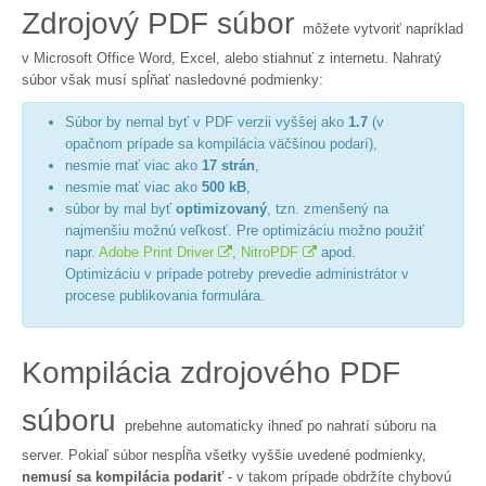
Zdrojový PDF súbor
môžete vytvoriť napríklad
v Microsoft Office Word, Excel, alebo stiahnuť z internetu. Nahratý
súbor však musí spĺňať nasledovné podmienky:
Súbor by nemal byť v PDF verzii vyššej ako
1.7
(v
opačnom prípade sa kompilácia väčšinou podarí),
nesmie mať viac ako
17 strán
,
nesmie mať viac ako
500 kB
,
súbor by mal byť
optimizovaný
, tzn. zmenšený na
najmenšiu možnú veľkosť. Pre optimizáciu možno použiť
napr.
Adobe Print Driver
,
NitroPDF
apod.


Optimizáciu v prípade potreby prevedie administrátor v
procese publikovania formulára.
Kompilácia zdrojového PDF
súboru
prebehne automaticky ihneď po nahratí súboru na
server. Pokiaľ súbor nespĺňa všetky vyššie uvedené podmienky,
nemusí sa kompilácia podariť
- v takom prípade obdržíte chybovú