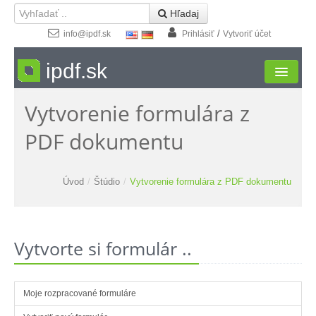
 Hľadaj
/
info@ipdf.sk
Prihlásiť
Vytvoriť účet
ipdf.sk
Vytvorenie formulára z
Formuláre
PDF dokumentu
Moja zóna
Štúdio
Úvod
/
Štúdio
/
Vytvorenie formulára z PDF dokumentu
Návody
Kontakt
Vytvorte si formulár ..
Moje rozpracované formuláre