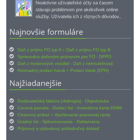
Neaktívne užívateľské účty sa časom
stávajú problémom pre akékoľvek online
služby. Užívatelia ich z rôznych dôvodov..
Najnovšie formuláre

Daň z príjmu FO typ A
Daň z príjmu FO typ B
+

Sprievodca daňovým priznaním pre FO
DPPO
-

Daň z motorových vozidiel
Daň z nehnuteľnosti
-

Hromadný podací hárok
Podací lístok (EPH)
+
Najžiadanejšie

Dodávateľská faktúra (dobropis)
Objednávka
-

Cenová ponuka
Dodací list
Inventárna karta DHIM
-
-

Cestovný príkaz
Vyúčtovanie pracovnej cesty
+

Úradný list
Splnomocnenie
Reklamácia
-
-

Príjmový
výdavkový pokladničný doklad
a