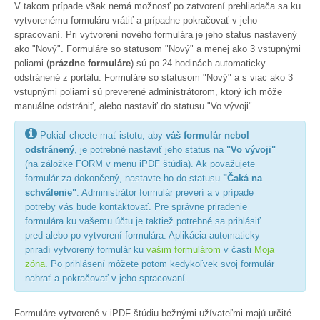
V takom prípade však nemá možnosť po zatvorení prehliadača sa ku
vytvorenému formuláru vrátiť a prípadne pokračovať v jeho
spracovaní. Pri vytvorení nového formulára je jeho status nastavený
ako "Nový". Formuláre so statusom "Nový" a menej ako 3 vstupnými
poliami (
prázdne formuláre
) sú po 24 hodinách automaticky
odstránené z portálu. Formuláre so statusom "Nový" a s viac ako 3
vstupnými poliami sú preverené administrátorom, ktorý ich môže
manuálne odstrániť, alebo nastaviť do statusu "Vo vývoji".

Pokiaľ chcete mať istotu, aby
váš formulár nebol
odstránený
, je potrebné nastaviť jeho status na
"Vo vývoji"
(na záložke FORM v menu iPDF štúdia). Ak považujete
formulár za dokončený, nastavte ho do statusu
"Čaká na
schválenie"
. Administrátor formulár preverí a v prípade
potreby vás bude kontaktovať. Pre správne priradenie
formulára ku vašemu účtu je taktiež potrebné sa prihlásiť
pred alebo po vytvorení formulára. Aplikácia automaticky
priradí vytvorený formulár ku
vašim formulárom
v časti
Moja
zóna
. Po prihlásení môžete potom kedykoľvek svoj formulár
nahrať a pokračovať v jeho spracovaní.
Formuláre vytvorené v iPDF štúdiu bežnými užívateľmi majú určité