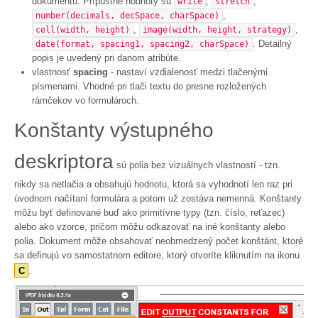
dokumentu. Prípustné hodnoty sú
,
,
write
stretch
,
number(decimals, decSpace, charSpace)
,
,
cell(width, height)
image(width, height, strategy)
. Detailný
date(format, spacing1, spacing2, charSpace)
popis je uvedený pri danom atribúte.
vlastnosť
spacing
- nastaví vzdialenosť medzi tlačenými
písmenami. Vhodné pri tlači textu do presne rozložených
rámčekov vo formulároch.
Konštanty výstupného
deskriptora
sú polia bez vizuálnych vlastností - tzn.
nikdy sa netlačia a obsahujú hodnotu, ktorá sa vyhodnotí len raz pri
úvodnom načítaní formulára a potom už zostáva nemenná. Konštanty
môžu byť definované buď ako primitívne typy (tzn. číslo, reťazec)
alebo ako vzorce, pričom môžu odkazovať na iné konštanty alebo
polia. Dokument môže obsahovať neobmedzený počet konštánt, ktoré
sa definujú vo samostatnom editore, ktorý otvoríte kliknutím na ikonu
C
.