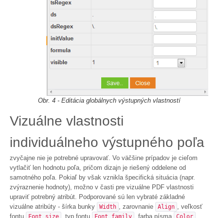
Obr. 4 - Editácia globálnych výstupných vlastností
Vizuálne vlastnosti
individuálneho výstupného poľa
zvyčajne nie je potrebné upravovať. Vo väčšine prípadov je cieľom
vytlačiť len hodnotu poľa, pričom dizajn je riešený oddelene od
samotného poľa. Pokiaľ by však vznikla špecifická situácia (napr.
zvýraznenie hodnoty), možno v časti pre vizuálne PDF vlastnosti
upraviť potrebný atribút. Podporované sú len vybraté základné
vizuálne atribúty - šírka bunky
, zarovnanie
, veľkosť
Width
Align
fontu
, typ fontu
, farba písma
,
Font size
Font family
Color