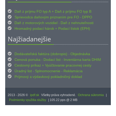

Daň z príjmu FO typ A
Daň z príjmu FO typ B
+

Sprievodca daňovým priznaním pre FO
DPPO
-

Daň z motorových vozidiel
Daň z nehnuteľnosti
-

Hromadný podací hárok
Podací lístok (EPH)
+
Najžiadanejšie

Dodávateľská faktúra (dobropis)
Objednávka
-

Cenová ponuka
Dodací list
Inventárna karta DHIM
-
-

Cestovný príkaz
Vyúčtovanie pracovnej cesty
+

Úradný list
Splnomocnenie
Reklamácia
-
-

Príjmový
výdavkový pokladničný doklad
a
2013 - 2026 ©
ipdf.sk
Všetky práva vyhradené.
Ochrana súkromia
|
Podmienky využitia služby
| 105.22 pps @ 2 MB
iPDF.sk