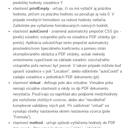
predošlej hodnoty súradnice Y.
vlastnosť
printEmpty
- určuje, či sa má vytlačiť aj prázdna
hodnota, pričom za prázdnu hodnotu sa považuje aj nula 0. V
prípade mnohých formulárov sa nulové hodnoty netlačia.
Zaškrtnite pre vytlačenie formátovaných nulových hodnôt.
vlastnosť
autoCoord
- znamená automatický prepočet CSS (px -
pixels) súradníc vstupného poľa na súradnice PDF stránky (pt -
points). Aplikácia uskutočňuje tento prepočet automaticky
prostredníctvom špeciálneho koeficientu a pomeru strán
skompilovaného obrázka a PDF stránky, avšak niekedy
umiestnenie vypočítané na základe súradníc súvzťažného
vstupného poľa nemusí byť presné. V takom prípade môžete buď
upraviť súradnice v poli "Location", alebo odškrtnite "autoCoord" a
zadajte súradnice v jednotkách PDF dokumentu (pt).
vlastnosť
virtual
- definuje pole ako virtuálne. Virtuálne polia
nemajú vizuálne vlastnosti a nikdy so dp PDF dokumentu
nevytlačia. Používajú sa napríklad ako podporné medzihodnoty
pre rozloženie zložitých vzorcov, alebo ako "neviditeľné"
komplexné validátory iných polí. Pri zaškrtnutí "virtual" sa
vynulujú všetky nastavenia okrem nastavenia vzorca (pole
"Formula").
vlastnosť
method
- určuje spôsob vytlačenia hodnoty do PDF