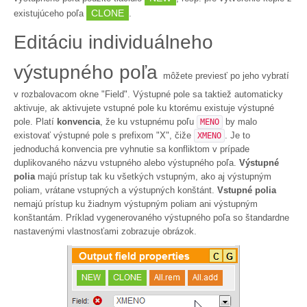
CLONE
existujúceho poľa
.
Editáciu individuálneho
výstupného poľa
môžete previesť po jeho vybratí
v rozbalovacom okne "Field". Výstupné pole sa taktiež automaticky
aktivuje, ak aktivujete vstupné pole ku ktorému existuje výstupné
pole. Platí
konvencia
, že ku vstupnému poľu
by malo
MENO
existovať výstupné pole s prefixom "X", čiže
. Je to
XMENO
jednoduchá konvencia pre vyhnutie sa konfliktom v prípade
duplikovaného názvu vstupného alebo výstupného poľa.
Výstupné
polia
majú prístup tak ku všetkých vstupným, ako aj výstupným
poliam, vrátane vstupných a výstupných konštánt.
Vstupné polia
nemajú prístup ku žiadnym výstupným poliam ani výstupným
konštantám. Príklad vygenerovaného výstupného poľa so štandardne
nastavenými vlastnosťami zobrazuje obrázok.