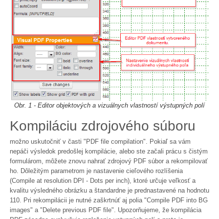
Obr. 1 - Editor objektových a vizuálnych vlastností výstupných polí
Kompiláciu zdrojového súboru
možno uskutočniť v časti "PDF file compilation". Pokiaľ sa vám
nepáči výsledok predošlej kompilácie, alebo ste začali prácu s čistým
formulárom, môžete znovu nahrať zdrojový PDF súbor a rekompilovať
ho. Dôležitým parametrom je nastavenie cieľového rozlíšenia
(Compile at resolution DPI - Dots per inch), ktoré určuje veľkosť a
kvalitu výsledného obrázku a štandardne je prednastavené na hodnotu
110. Pri rekompilácii je nutné zaškrtnúť aj polia "Compile PDF into BG
images" a "Delete previous PDF file". Upozorňujeme, že kompilácia