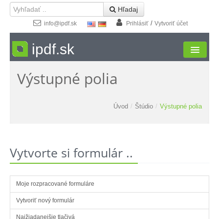
 Hľadaj
/
info@ipdf.sk
Prihlásiť
Vytvoriť účet
ipdf.sk
Výstupné polia
Formuláre
Moja zóna
Úvod
/
Štúdio
/
Výstupné polia
Štúdio
Návody
Vytvorte si formulár ..
Kontakt
Moje rozpracované formuláre
Vytvoriť nový formulár
Najžiadanejšie tlačivá