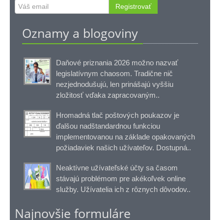
Registrovať
Oznamy a blogoviny
Daňové priznania 2026 možno nazvať
legislatívnym chaosom. Tradične nič
nezjednodušujú, len prinášajú vyššiu
zložitosť vďaka zapracovaným..
Hromadná tlač poštových poukazov je
ďalšou nadštandardnou funkciou
implementovanou na základe opakovaných
požiadaviek našich užívateľov. Dostupná..
Neaktívne užívateľské účty sa časom
stávajú problémom pre akékoľvek online
služby. Užívatelia ich z rôznych dôvodov..
Najnovšie formuláre