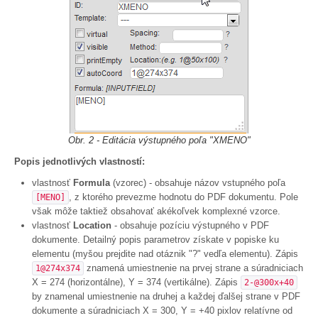
Obr. 2 - Editácia výstupného poľa "XMENO"
Popis jednotlivých vlastností:
vlastnosť
Formula
(vzorec) - obsahuje názov vstupného poľa
, z ktorého prevezme hodnotu do PDF dokumentu. Pole
[MENO]
však môže taktiež obsahovať akékoľvek komplexné vzorce.
vlastnosť
Location
- obsahuje pozíciu výstupného v PDF
dokumente. Detailný popis parametrov získate v popiske ku
elementu (myšou prejdite nad otáznik "?" vedľa elementu). Zápis
znamená umiestnenie na prvej strane a súradniciach
1@274x374
X = 274 (horizontálne), Y = 374 (vertikálne). Zápis
2-@300x+40
by znamenal umiestnenie na druhej a každej ďalšej strane v PDF
dokumente a súradniciach X = 300, Y = +40 pixlov relatívne od