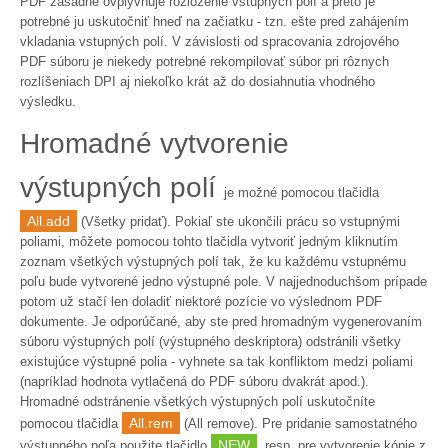
PDF zásadne ovplyvňuje rozloženie vstupných polí a preto je
potrebné ju uskutočniť hneď na začiatku - tzn. ešte pred zahájením
vkladania vstupných polí. V závislosti od spracovania zdrojového
PDF súboru je niekedy potrebné rekompilovať súbor pri rôznych
rozlíšeniach DPI aj niekoľko krát až do dosiahnutia vhodného
výsledku.
Hromadné vytvorenie
výstupných polí
je možné pomocou tlačidla
All.add
(Všetky pridať). Pokiaľ ste ukončili prácu so vstupnými
poliami, môžete pomocou tohto tlačidla vytvoriť jedným kliknutím
zoznam všetkých výstupných polí tak, že ku každému vstupnému
poľu bude vytvorené jedno výstupné pole. V najjednoduchšom prípade
potom už stačí len doladiť niektoré pozície vo výslednom PDF
dokumente. Je odporúčané, aby ste pred hromadným vygenerovaním
súboru výstupných polí (výstupného deskriptora) odstránili všetky
existujúce výstupné polia - vyhnete sa tak konfliktom medzi poliami
(napríklad hodnota vytlačená do PDF súboru dvakrát apod.).
Hromadné odstránenie všetkých výstupných polí uskutočníte
All.rem
pomocou tlačidla
(All remove). Pre pridanie samostatného
NEW
výstupného poľa použite tlačidlo
, resp. pre vytvorenie kópie z