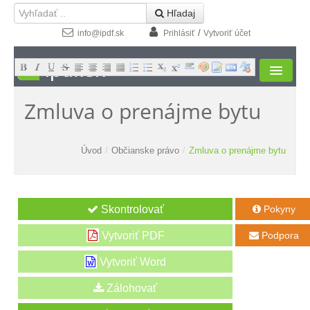
 Hľadaj
/
info@ipdf.sk
Prihlásiť
Vytvoriť účet
ipdf.sk
Zmluva o prenájme bytu
Formuláre
Moja zóna
Úvod
/
Občianske právo
/
Zmluva o prenájme bytu
Štúdio
Návody
Pokyny

Kontakt
Vytvoriť PDF
Podpora

Vytvoriť Word