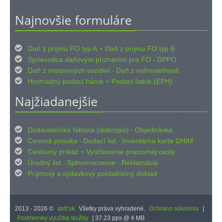
Najnovšie formuláre

Daň z príjmu FO typ A
Daň z príjmu FO typ B
+

Sprievodca daňovým priznaním pre FO
DPPO
-

Daň z motorových vozidiel
Daň z nehnuteľnosti
-

Hromadný podací hárok
Podací lístok (EPH)
+
Najžiadanejšie

Dodávateľská faktúra (dobropis)
Objednávka
-

Cenová ponuka
Dodací list
Inventárna karta DHIM
-
-

Cestovný príkaz
Vyúčtovanie pracovnej cesty
+

Úradný list
Splnomocnenie
Reklamácia
-
-

Príjmový
výdavkový pokladničný doklad
a
2013 - 2026 ©
ipdf.sk
Všetky práva vyhradené.
Ochrana súkromia
|
Podmienky využitia služby
| 37.23 pps @ 4 MB