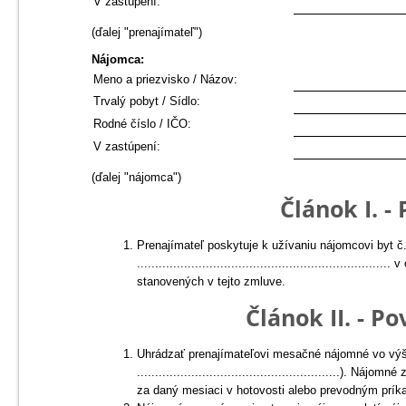
V zastúpení:
(ďalej "prenajímateľ")
Nájomca:
Meno a priezvisko / Názov:
Trvalý pobyt / Sídlo:
Rodné číslo / IČO:
V zastúpení:
(ďalej "nájomca")
Článok I. 
Prenajímateľ poskytuje k užívaniu nájomcovi byt č. ........
...................................................................... v obci .
stanovených v tejto zmluve.
Článok II. - P
Uhrádzať prenajímateľovi mesačné nájomné vo výške ......
........................................................). Nájomné za daný mesiac bude uhradené prenajímateľovi najneskôr do 5. dňa
za daný mesiaci v hotovosti alebo prevodným