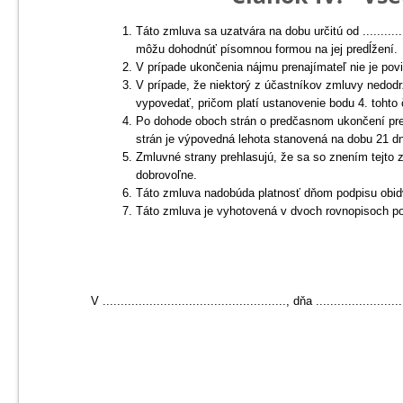
Táto zmluva sa uzatvára na dobu určitú od ..............
môžu dohodnúť písomnou formou na jej predĺžení.
V prípade ukončenia nájmu prenajímateľ nie je po
V prípade, že niektorý z účastníkov zmluvy nedo
vypovedať, pričom platí ustanovenie bodu 4. tohto 
Po dohode oboch strán o predčasnom ukončení pre
strán je výpovedná lehota stanovená na dobu 21 d
Zmluvné strany prehlasujú, že sa so znením tejto z
dobrovoľne.
Táto zmluva nadobúda platnosť dňom podpisu obi
Táto zmluva je vyhotovená v dvoch rovnopisoch p
V ..................................................., dňa ............