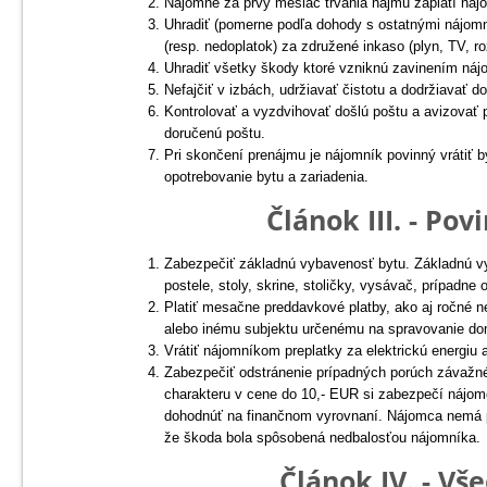
Nájomné za prvý mesiac trvania nájmu zaplatí nájom
Uhradiť (pomerne podľa dohody s ostatnými nájomníkmi) po
(resp. nedoplatok) za združené inkaso (plyn, TV, ro
Uhradiť všetky škody ktoré vzniknú zavinením náj
Nefajčiť v izbách, udržiavať čistotu a dodržiavať 
Kontrolovať a vyzdvihovať došlú poštu a avizovať pr
doručenú poštu.
Pri skončení prenájmu je nájomník povinný vrátiť b
opotrebovanie bytu a zariadenia.
Článok III. - Po
Zabezpečiť základnú vybavenosť bytu. Základnú vy
postele, stoly, skrine, stoličky, vysávač, prípadn
Platiť mesačne preddavkové platby, ako aj ročné 
alebo inému subjektu určenému na spravovanie dom
Vrátiť nájomníkom preplatky za elektrickú energiu a
Zabezpečiť odstránenie prípadných porúch závažného charakter
charakteru v cene do 10,- EUR si zabezpečí nájomca vlastnými prostried
dohodnúť na finančnom vyrovnaní. Nájomca nemá právo na náhradu výdavkov spojených s opravami ak sa preukáže,
že škoda bola spôsobená nedbalosťou nájomníka.
Článok IV. - V