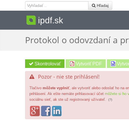
 Hľadaj
ipdf.sk
Protokol o odovzdaní a pr
Vytvoriť PDF
Vytvo
Pozor - nie ste prihlásení!

Tlačivo
môžete vyplniť
, ale vytvoriť alebo odoslať ho na 
prihlásení. Ak ešte nemáte prihlasovací účet
môžete si ho v
sociálnu sieť, ak ste už registrovaný užívateľ.
(?)