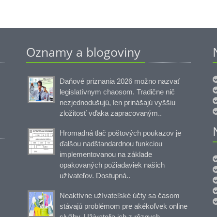
Oznamy a blogoviny
Daňové priznania 2026 možno nazvať
legislatívnym chaosom. Tradične nič
nezjednodušujú, len prinášajú vyššiu
zložitosť vďaka zapracovaným..
Hromadná tlač poštových poukazov je
ďalšou nadštandardnou funkciou
implementovanou na základe
opakovaných požiadaviek našich
užívateľov. Dostupná..
Neaktívne užívateľské účty sa časom
stávajú problémom pre akékoľvek online
služby. Užívatelia ich z rôznych