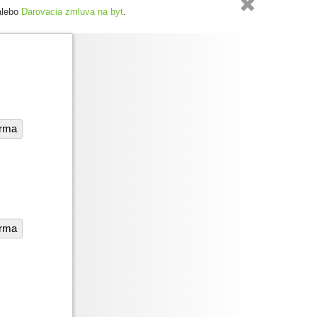

alebo
Darovacia zmluva na byt
.
irma
irma