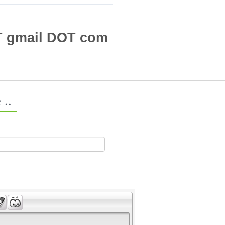
T gmail DOT com
..