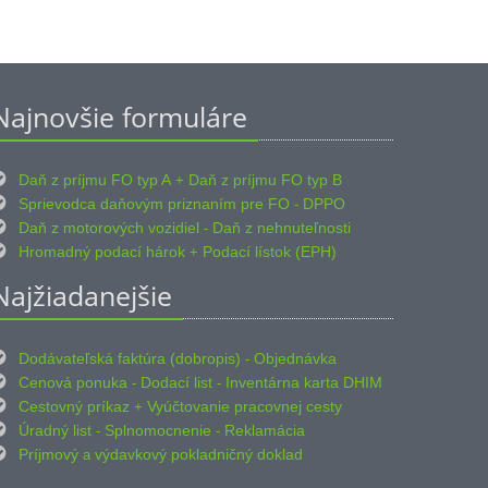
Najnovšie formuláre

Daň z príjmu FO typ A
Daň z príjmu FO typ B
+

Sprievodca daňovým priznaním pre FO
DPPO
-

Daň z motorových vozidiel
Daň z nehnuteľnosti
-

Hromadný podací hárok
Podací lístok (EPH)
+
Najžiadanejšie

Dodávateľská faktúra (dobropis)
Objednávka
-

Cenová ponuka
Dodací list
Inventárna karta DHIM
-
-

Cestovný príkaz
Vyúčtovanie pracovnej cesty
+

Úradný list
Splnomocnenie
Reklamácia
-
-

Príjmový
výdavkový pokladničný doklad
a