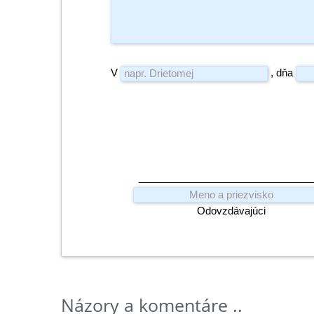
V
, dňa
_______________________________
Odovzdávajúci
Názory a komentáre ..