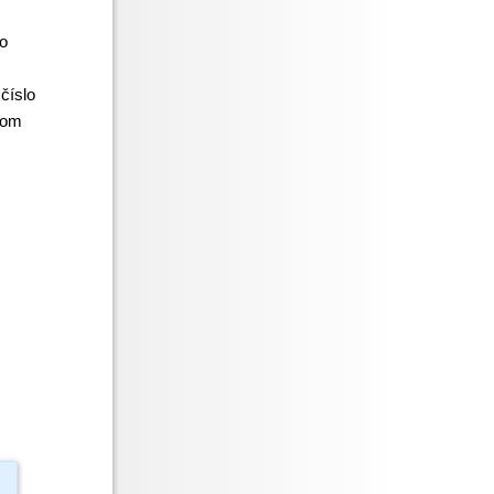
o
 číslo
nom