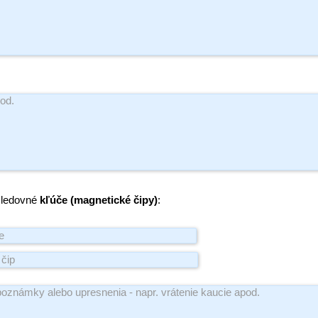
sledovné
kľúče (magnetické čipy)
: