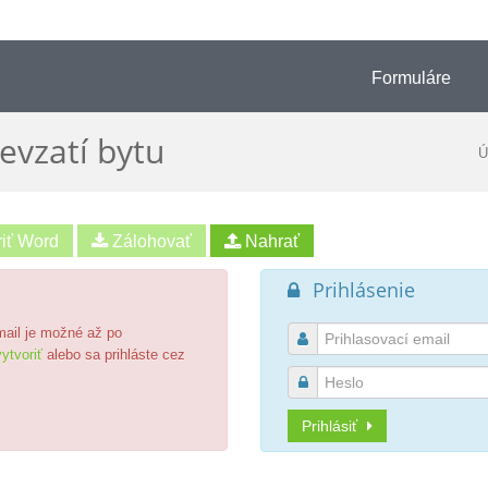
Formuláre
evzatí bytu
Ú
riť Word
Prihlásenie

email je možné až po

ytvoriť
alebo sa prihláste cez

Prihlásiť