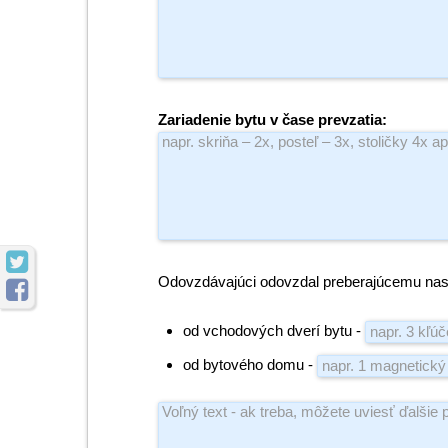
Zariadenie bytu v čase prevzatia:

Odovzdávajúci odovzdal preberajúcemu na

od vchodových dverí bytu -
od bytového domu -