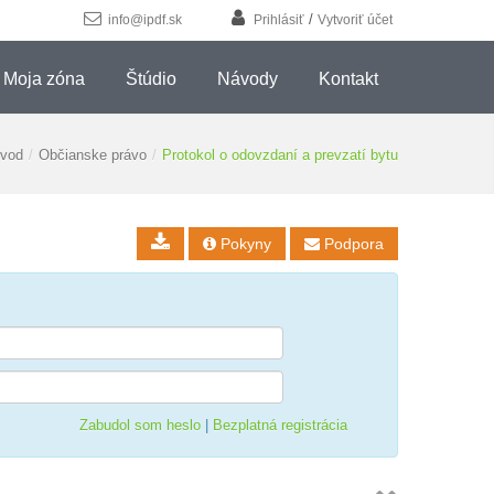
/
info@ipdf.sk
Prihlásiť
Vytvoriť účet
Moja zóna
Štúdio
Návody
Kontakt
vod
/
Občianske právo
/
Protokol o odovzdaní a prevzatí bytu
Pokyny
Podpora


Zabudol som heslo
|
Bezplatná registrácia