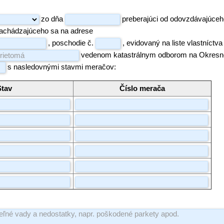
zo dňa
preberajúci od odovzdávajúceh
achádzajúceho sa na adrese
, poschodie č.
, evidovaný na liste vlastníctva
vedenom katastrálnym odborom na Okres
s nasledovnými stavmi meračov:
Stav
Číslo merača