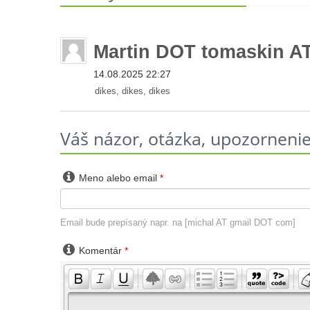
Martin DOT tomaskin A
14.08.2025 22:27
dikes, dikes, dikes
Váš názor, otázka, upozornenie 

Meno alebo email
*
Email bude prepísaný napr. na [michal AT gmail DOT com]

Komentár
*
-
-
-
-
-
-
-
-
-
-
-
-
-
-
-
-