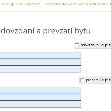
uvy o nájme bytu nájomcom
,
Sprostredkovateľská zmluva na nehnuteľnosť
, 
odovzdaní a prevzatí bytu
odovzdávajúci je f
preberajúci je f