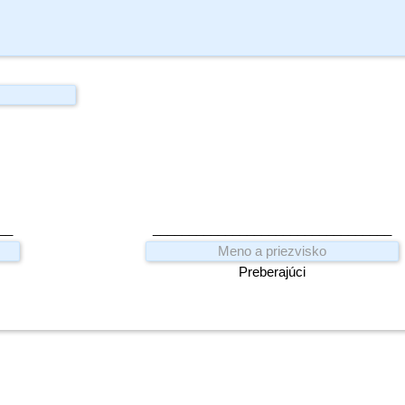
__
_________________________________
Preberajúci