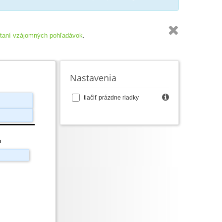

taní vzájomných pohľadávok
.
Nastavenia

tlačiť prázdne riadky
u