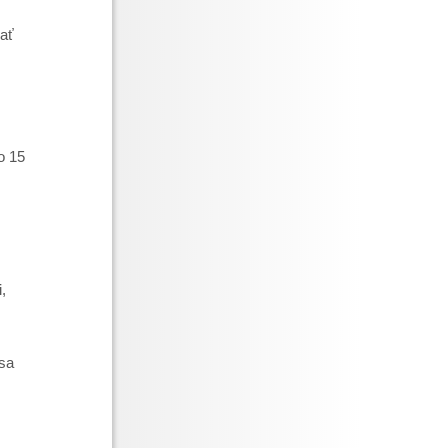
vať
o 15
.
,
 sa