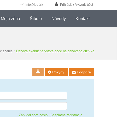
/
info@ipdf.sk
Prihlásiť
Vytvoriť účet
Moja zóna
Štúdio
Návody
Kontakt
riznanie
/
Daňová exekučná výzva obce na daňového dlžníka
Pokyny
Podpora


Zabudol som heslo
|
Bezplatná registrácia