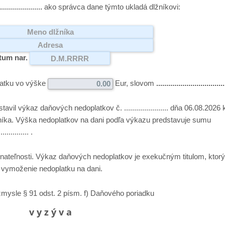
...................
ako správca dane týmto ukladá dlžníkovi:
tum nar.
latku vo výške
Eur, slovom
..................................
stavil výkaz daňových nedoplatkov č.
......................
dňa
06.08.2026
žníka. Výška nedoplatkov na dani podľa výkazu predstavuje sumu
...............
.
ateľnosti. Výkaz daňových nedoplatkov je exekučným titulom, ktorý
 vymoženie nedoplatku na dani.
zmysle § 91 odst. 2 písm. f) Daňového poriadku
v y z ý v a