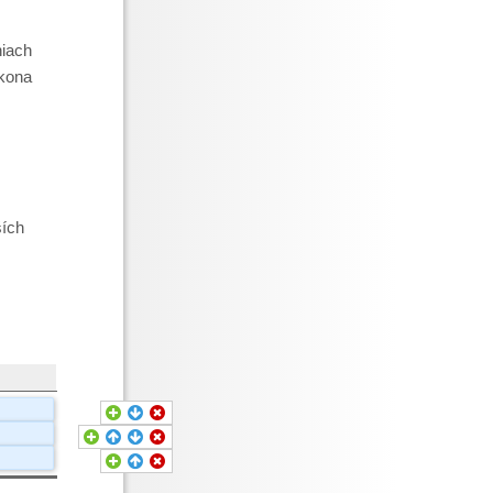
niach
ákona
ších









