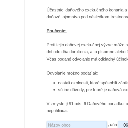
Účastníci daňového exekučného konania a 
daňové tajomstvo pod následkom trestnopráv
Poučenie:
Proti tejto daňovej exekučnej výzve môže 
dní odo dňa doručenia, a to písomne alebo 
Včas podané odvolanie má odkladný účinok
Odvolanie možno podať ak:
nastali okolnosti, ktoré spôsobili z
sú iné dôvody, pre ktoré je daňová e
V zmysle § 91 ods. 6 Daňového poriadku, 
neprihliada.
, dňa