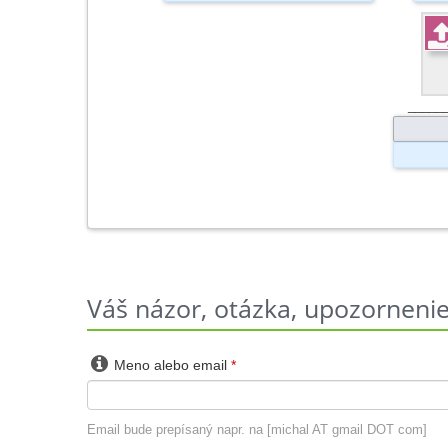
_____
Váš názor, otázka, upozornenie 

Meno alebo email
*
Email bude prepísaný napr. na [michal AT gmail DOT com]