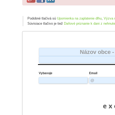
Podobné tlačivá sú
Upomienka na zaplatenie dlhu
,
Výzva n
Súvisiace tlačivo je tiež
Daňové priznanie k dani z nehnut
Vybavuje
Email
e x