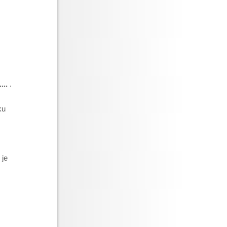
....
.
ku
 je