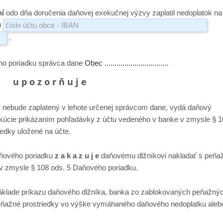
ní
odo dňa doručenia daňovej exekučnej výzvy zaplatil nedoplatok na
u
.
ého poriadku správca dane
Obec ................................
u p o z o r ň u j e
k nebude zaplatený v lehote určenej správcom dane, vydá daňový
kúcie prikázaním pohľadávky z účtu vedeného v banke v zmysle § 1
edky uložené na účte.
aňového poriadku
z a k a z u j e
daňovému dlžníkovi nakladať s peňa
 v zmysle § 108 ods. 5 Daňového poriadku.
áklade príkazu daňového dlžníka, banka zo zablokovaných peňažný
eňažné prostriedky vo výške vymáhaného daňového nedoplatku aleb