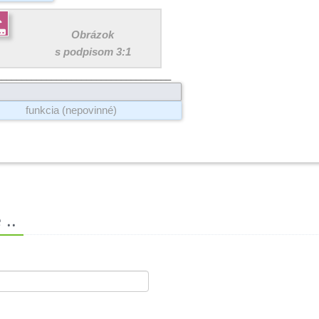

Obrázok
s podpisom 3:1
___________________________________
..