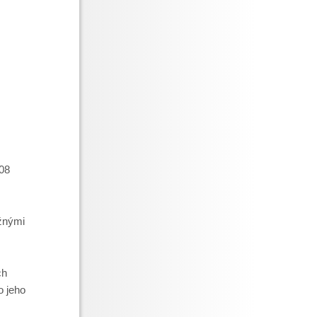
08
žnými
ch
o jeho