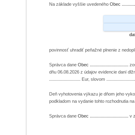
Na základe vyššie uvedeného
Obec .............
da
povinnosť uhradiť peňažné plnenie z nedop
Správca dane
Obec ................................
zo
dňu
06.08.2026
z údajov evidencie daní dl
..........................
Eur, slovom
.......................
Deň vyhotovenia výkazu je dňom jeho vykon
podkladom na vydanie tohto rozhodnutia na
Správca dane
Obec ................................
v 