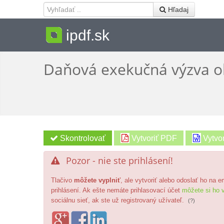
 Hľadaj
ipdf.sk
Daňová exekučná výzva o
Vytvoriť PDF
Vytvo
Pozor - nie ste prihlásení!

Tlačivo
môžete vyplniť
, ale vytvoriť alebo odoslať ho na 
prihlásení. Ak ešte nemáte prihlasovací účet
môžete si ho v
sociálnu sieť, ak ste už registrovaný užívateľ.
(?)