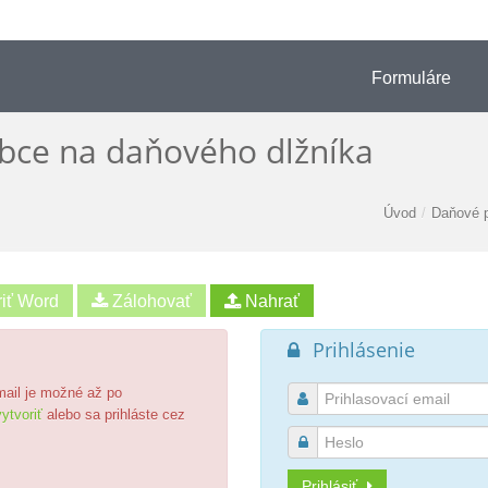
Formuláre
bce na daňového dlžníka
Úvod
/
Daňové p
riť Word
Prihlásenie

email je možné až po

ytvoriť
alebo sa prihláste cez

Prihlásiť