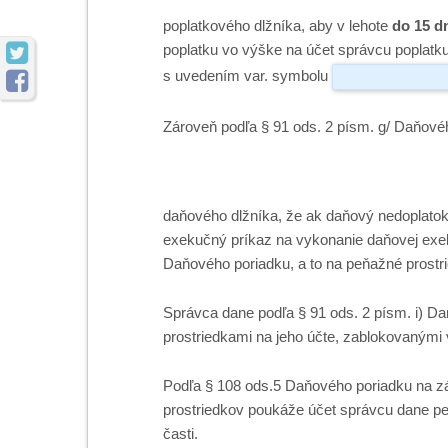
poplatkového dlžníka, aby v lehote
do 15 d

poplatku vo výške na účet správcu poplatk
s uvedením var. symbolu

Zároveň podľa § 91 ods. 2 písm. g/ Daňov
daňového dlžníka, že ak daňový nedoplato
exekučný príkaz na vykonanie daňovej exe
Daňového poriadku, a to na peňažné prostri
Správca dane podľa § 91 ods. 2 písm. i) D
prostriedkami na jeho účte, zablokovanými
Podľa § 108 ods.5 Daňového poriadku na z
prostriedkov poukáže účet správcu dane p
časti.