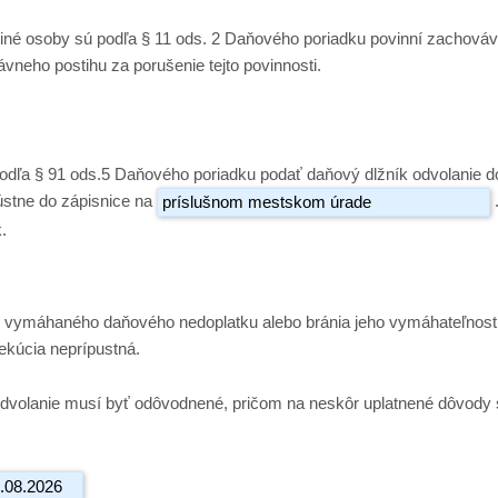
iné osoby sú podľa § 11 ods. 2 Daňového poriadku povinní zachová
neho postihu za porušenie tejto povinnosti.
podľa § 91 ods.5 Daňového poriadku podať daňový dlžník odvolanie d
ústne do zápisnice na
.
ánik vymáhaného daňového nedoplatku alebo bránia jeho vymáhateľnosti
xekúcia neprípustná.
odvolanie musí byť odôvodnené, pričom na neskôr uplatnené dôvody