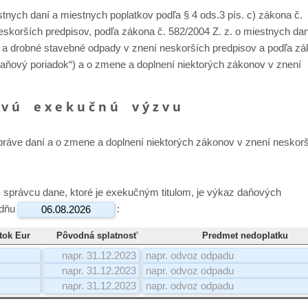
tnych daní a miestnych poplatkov podľa § 4 ods.3 pís. c) zákona č.
eskorších predpisov, podľa zákona č. 582/2004 Z. z. o miestnych da
a drobné stavebné odpady v znení neskorších predpisov a podľa z
 “Daňový poriadok“) a o zmene a doplnení niektorých zákonov v znení
 v ú e x e k u č n ú v ý z v u
správe daní a o zmene a doplnení niektorých zákonov v znení neskor
správcu dane, ktoré je exekučným titulom, je výkaz daňových
 dňu
:
tok Eur
Pôvodná splatnosť
Predmet nedoplatku