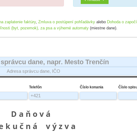
a zaplatenie faktúry
,
Zmluva o postúpení pohľadávky
alebo
Dohoda o započí
eľnosti (byt, pozemok), za psa a výherné automaty
(miestne dane).
Telefón
Číslo konania
Číslo spis
D a ň o v á
 e k u č n á v ý z v a