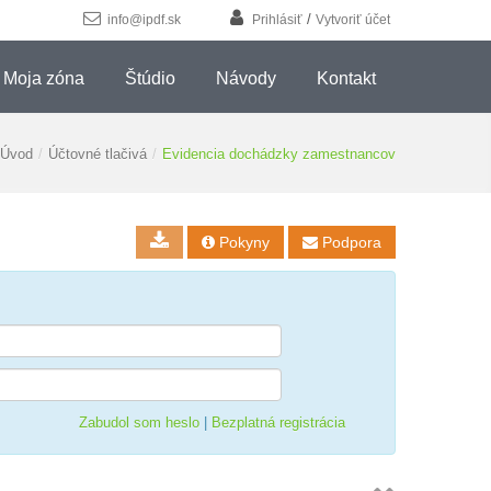
/
info@ipdf.sk
Prihlásiť
Vytvoriť účet
Moja zóna
Štúdio
Návody
Kontakt
Úvod
/
Účtovné tlačivá
/
Evidencia dochádzky zamestnancov
Pokyny
Podpora


Zabudol som heslo
|
Bezplatná registrácia