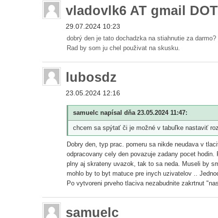
vladovlk6 AT gmail DO
29.07.2024 10:23
dobrý den je tato dochadzka na stiahnutie za darmo?
Rad by som ju chel použivat na skusku.
lubosdz
23.05.2024 12:16
samuelc napísal dňa 23.05.2024 11:47:
chcem sa spýtať či je možné v tabuľke nastaviť ro
Dobry den, typ prac. pomeru sa nikde neudava v tlaci
odpracovany cely den povazuje zadany pocet hodin. 
plny aj skrateny uvazok, tak to sa neda. Museli by s
mohlo by to byt matuce pre inych uzivatelov .. Jedn
Po vytvoreni prveho tlaciva nezabudnite zakrtnut "nas
samuelc