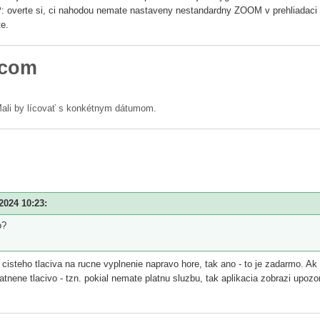
TIP: overte si, ci nahodou nemate nastaveny nestandardny ZOOM v prehliadaci
te.
 com
Mali by lícovať s konkétnym dátumom.
2024 10:23:
o?
 cisteho tlaciva na rucne vyplnenie napravo hore, tak ano - to je zadarmo. Ak
tnene tlacivo - tzn. pokial nemate platnu sluzbu, tak aplikacia zobrazi upozo