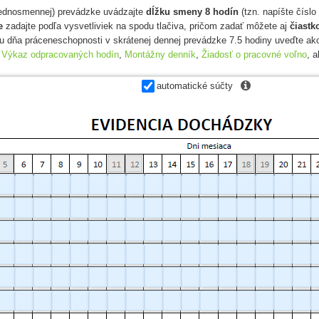
jednosmennej) prevádzke uvádzajte
dĺžku smeny 8 hodín
(tzn. napíšte číslo
e
zadajte podľa vysvetliviek na spodu tlačiva, pričom zadať môžete aj
čiastk
u dňa práceneschopnosti v skrátenej dennej prevádzke 7.5 hodiny uveďte a
,
Výkaz odpracovaných hodín
,
Montážny denník
,
Žiadosť o pracovné voľno
, 

automatické súčty