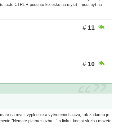
 (stlacte CTRL + posunte koliesko na mysi) - musi byt na
#
11

#
10

 mate na mysli vyplnenie a vytvorenie tlaciva, tak zadarmo je
rnenie "Nemate platnu sluzbu .." a linku, kde si sluzbu mozete