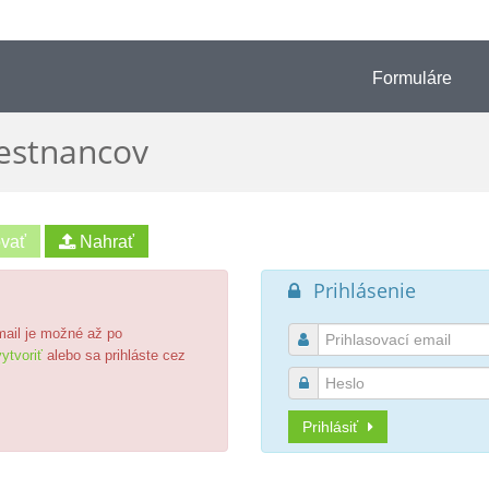
Formuláre
estnancov
Prihlásenie

email je možné až po

ytvoriť
alebo sa prihláste cez

Prihlásiť