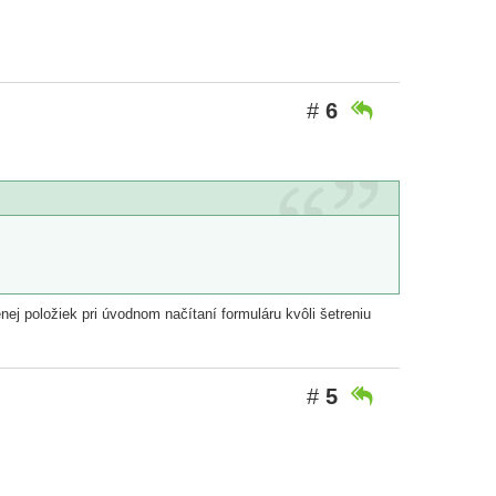
#
6

ej položiek pri úvodnom načítaní formuláru kvôli šetreniu
#
5
