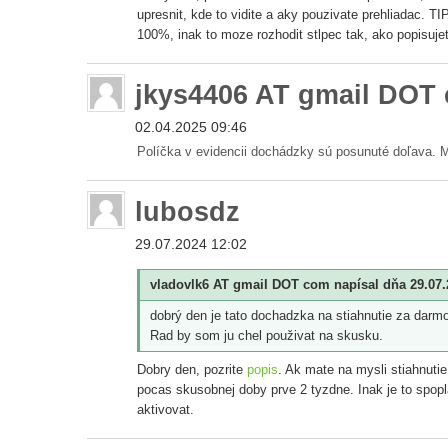
upresnit, kde to vidite a aky pouzivate prehliadac. 
100%, inak to moze rozhodit stlpec tak, ako popisuje
jkys4406 AT gmail DOT
02.04.2025 09:46
Políčka v evidencii dochádzky sú posunuté doľava. 
lubosdz
29.07.2024 12:02
vladovlk6 AT gmail DOT com napísal dňa 29.07.
dobrý den je tato dochadzka na stiahnutie za darm
Rad by som ju chel použivat na skusku.
Dobry den, pozrite
popis
. Ak mate na mysli stiahnutie
pocas skusobnej doby prve 2 tyzdne. Inak je to spopla
aktivovat.