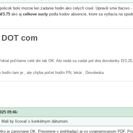
licok bolo mozne len zadanie hodin ako celych cisel. Upravili sme tlacivo -
N/3.75
ako aj
celkove sucty
podla kodov absencie, ktore sa vytlacia na spod
l DOT com
Pokial počítame celé dni tak OK. Ale nedá sa zadat pol dna dovolenky D/3,25
hodín tam je , ale chýba počet hodín PN, lekár , Dovolenka
025 09:46:
. Mali by lícovať s konkétnym dátumom.
setko je zarovnane OK. Preverene v prehliadaci aj vo vygenerovanom PDF. Pr