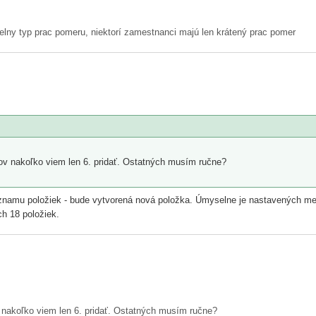
ielny typ prac pomeru, niektorí zamestnanci majú len krátený prac pomer
v nakoľko viem len 6. pridať. Ostatných musím ručne?
oznamu položiek - bude vytvorená nová položka. Úmyselne je nastavených men
h 18 položiek.
nakoľko viem len 6. pridať. Ostatných musím ručne?