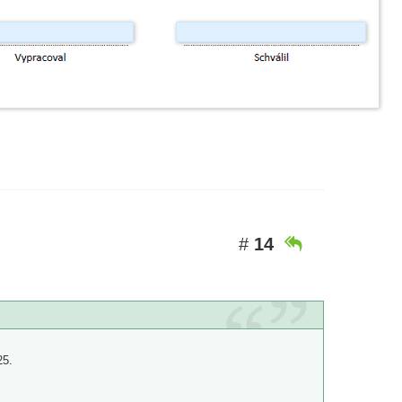
#
14

25.