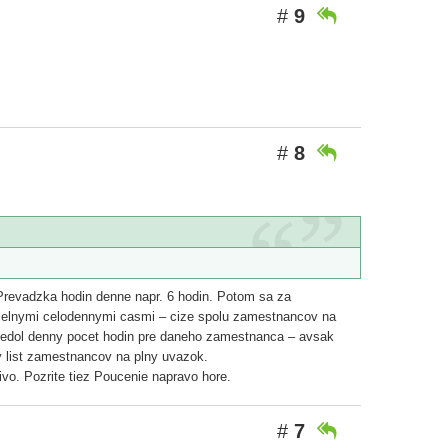
#
9

#
8

 Prevadzka hodin denne napr. 6 hodin. Potom sa za
dielnymi celodennymi casmi – cize spolu zamestnancov na
uviedol denny pocet hodin pre daneho zamestnanca – avsak
y list zamestnancov na plny uvazok.
ivo. Pozrite tiez Poucenie napravo hore.
#
7
