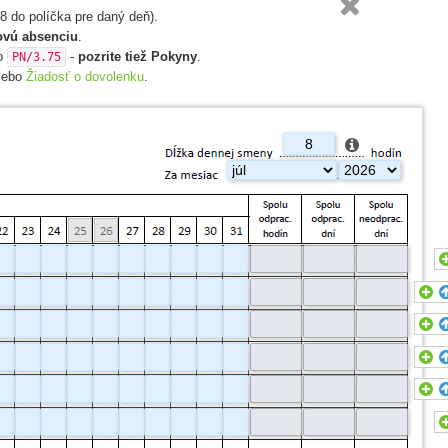

 8 do políčka pre daný deň).
ovú absenciu
.
ko
-
pozrite tiež Pokyny
.
PN/3.75
alebo
Žiadosť o dovolenku
.




