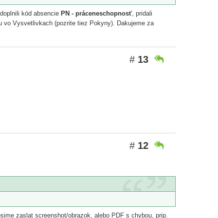
 doplnili kód absencie
PN - práceneschopnosť
, pridali
u vo Vysvetlivkach (pozrite tiez Pokyny). Dakujeme za
#
13

.
#
12

osime zaslat screenshot/obrazok, alebo PDF s chybou, prip.