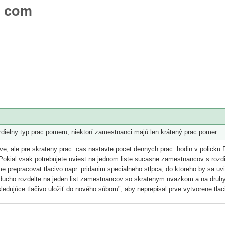
T com
zdielny typ prac pomeru, niektorí zamestnanci majú len krátený prac pomer
ve, ale pre skrateny prac. cas nastavte pocet dennych prac. hodin v policku
Pokial vsak potrebujete uviest na jednom liste sucasne zamestnancov s roz
me prepracovat tlacivo napr. pridanim specialneho stlpca, do ktoreho by sa 
oducho rozdelte na jeden list zamestnancov so skratenym uvazkom a na druh
ledujúce tlačivo uložiť do nového súboru", aby neprepisal prve vytvorene tlac