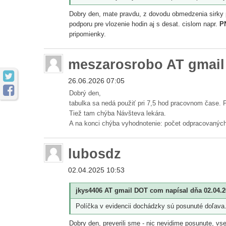
Dobry den, mate pravdu, z dovodu obmedzenia sirky po
podporu pre vlozenie hodin aj s desat. cislom napr.
P
pripomienky.
meszarosrobo AT gmai

26.06.2026 07:05

Dobrý den,
tabulka sa nedá použiť pri 7,5 hod pracovnom čase. 
Tiež tam chýba Návšteva lekára.
A na konci chýba vyhodnotenie: počet odpracovaných 
lubosdz
02.04.2025 10:53
jkys4406 AT gmail DOT com napísal dňa 02.04.2
Políčka v evidencii dochádzky sú posunuté doľava
Dobry den, preverili sme - nic nevidime posunute, v