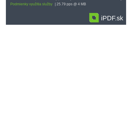
Podmienky využitia služby
| 25.79 pps @ 4 MB
iPDF.sk