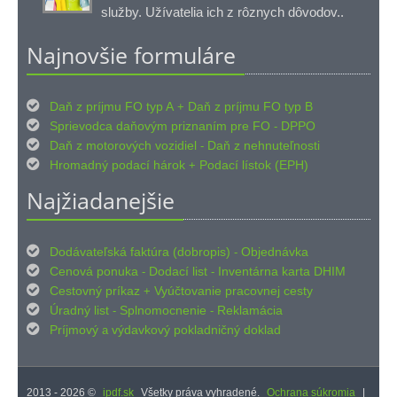
služby. Užívatelia ich z rôznych dôvodov..
Najnovšie formuláre

Daň z príjmu FO typ A
Daň z príjmu FO typ B
+

Sprievodca daňovým priznaním pre FO
DPPO
-

Daň z motorových vozidiel
Daň z nehnuteľnosti
-

Hromadný podací hárok
Podací lístok (EPH)
+
Najžiadanejšie

Dodávateľská faktúra (dobropis)
Objednávka
-

Cenová ponuka
Dodací list
Inventárna karta DHIM
-
-

Cestovný príkaz
Vyúčtovanie pracovnej cesty
+

Úradný list
Splnomocnenie
Reklamácia
-
-

Príjmový
výdavkový pokladničný doklad
a
2013 - 2026 ©
ipdf.sk
Všetky práva vyhradené.
Ochrana súkromia
|