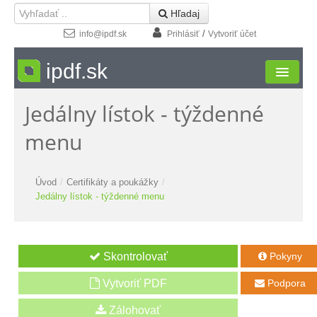
 Hľadaj
/
info@ipdf.sk
Prihlásiť
Vytvoriť účet
ipdf.sk
Jedálny lístok - týždenné
Formuláre
menu
Moja zóna
Štúdio
Úvod
/
Certifikáty a poukážky
/
Jedálny lístok - týždenné menu
Návody
Kontakt
Pokyny

Vytvoriť PDF
Podpora
