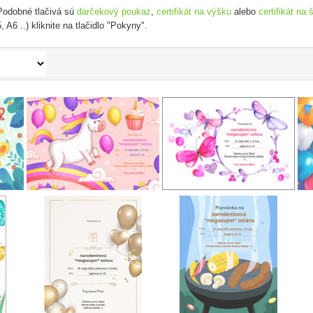
 Podobné tlačivá sú
darčekový poukaz
,
certifikát na výšku
alebo
certifikát na 
 A6 ..) kliknite na tlačidlo "Pokyny".