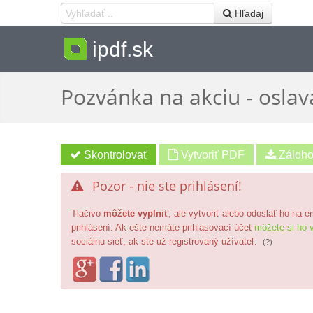
 Hľadaj
ipdf.sk
Pozvánka na akciu - oslava
Vytvoriť PDF
Pozor - nie ste prihlásení!

Tlačivo
môžete vyplniť
, ale vytvoriť alebo odoslať ho na 
prihlásení. Ak ešte nemáte prihlasovací účet
môžete si ho v
sociálnu sieť, ak ste už registrovaný užívateľ.
(?)