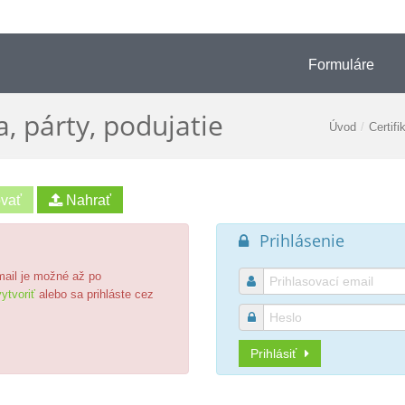
Formuláre
, párty, podujatie
Úvod
/
Certif
Prihlásenie

email je možné až po

ytvoriť
alebo sa prihláste cez

Prihlásiť