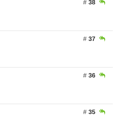
#
38

#
37

#
36

#
35
