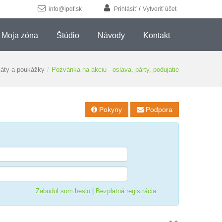
/
info@ipdf.sk
Prihlásiť
Vytvoriť účet
Moja zóna
Štúdio
Návody
Kontakt
ikáty a poukážky
/
Pozvánka na akciu - oslava, párty, podujatie
Pokyny
Podpora


Zabudol som heslo
|
Bezplatná registrácia