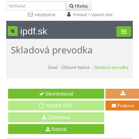
 Hľadaj
/
info@ipdf.sk
Prihlásiť
Vytvoriť účet
ipdf.sk
Skladová prevodka
Formuláre
Moja zóna
Úvod
/
Účtovné tlačivá
/
Skladová prevodka
Štúdio
Návody
Kontakt
Vytvoriť PDF
Podpora
