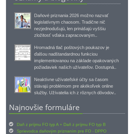
Daňové priznania 2026 možno nazvať
legislatívnym chaosom. Tradične nič
nezjednodušujú, len prinášajú vyššiu
zložitosť vďaka zapracovaným..
Hromadná tlač poštových poukazov je
ďalšou nadštandardnou funkciou
implementovanou na základe opakovaných
požiadaviek našich užívateľov. Dostupná..
Neaktívne užívateľské účty sa časom
stávajú problémom pre akékoľvek online
služby. Užívatelia ich z rôznych dôvodov..
Najnovšie formuláre

Daň z príjmu FO typ A
Daň z príjmu FO typ B
+

Sprievodca daňovým priznaním pre FO
DPPO
-