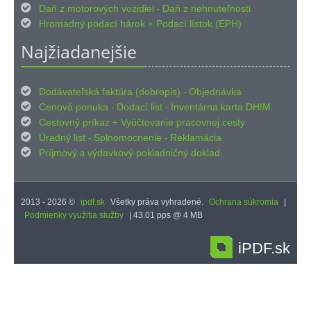

Daň z motorových vozidiel
Daň z nehnuteľnosti
-

Hromadný podací hárok
Podací lístok (EPH)
+
Najžiadanejšie

Dodávateľská faktúra (dobropis)
Objednávka
-

Cenová ponuka
Dodací list
Inventárna karta DHIM
-
-

Cestovný príkaz
Vyúčtovanie pracovnej cesty
+

Úradný list
Splnomocnenie
Reklamácia
-
-

Príjmový
výdavkový pokladničný doklad
a
2013 - 2026 ©
ipdf.sk
Všetky práva vyhradené.
Ochrana súkromia
|
Podmienky využitia služby
| 43.01 pps @ 4 MB
iPDF.sk