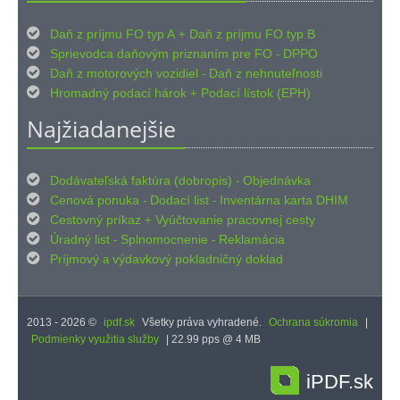

Daň z príjmu FO typ A
Daň z príjmu FO typ B
+

Sprievodca daňovým priznaním pre FO
DPPO
-

Daň z motorových vozidiel
Daň z nehnuteľnosti
-

Hromadný podací hárok
Podací lístok (EPH)
+
Najžiadanejšie

Dodávateľská faktúra (dobropis)
Objednávka
-

Cenová ponuka
Dodací list
Inventárna karta DHIM
-
-

Cestovný príkaz
Vyúčtovanie pracovnej cesty
+

Úradný list
Splnomocnenie
Reklamácia
-
-

Príjmový
výdavkový pokladničný doklad
a
2013 - 2026 ©
ipdf.sk
Všetky práva vyhradené.
Ochrana súkromia
|
Podmienky využitia služby
| 22.99 pps @ 4 MB
iPDF.sk