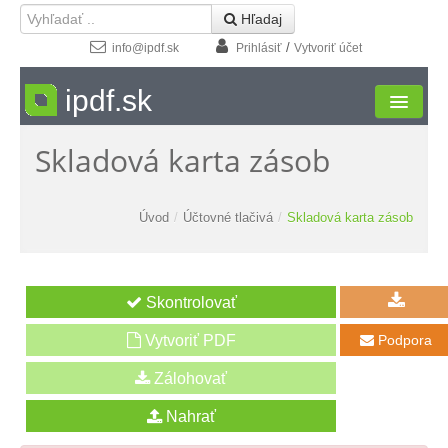
 Hľadaj
/
info@ipdf.sk
Prihlásiť
Vytvoriť účet
ipdf.sk
Skladová karta zásob
Formuláre
Moja zóna
Úvod
/
Účtovné tlačivá
/
Skladová karta zásob
Štúdio
Návody
Kontakt
Vytvoriť PDF
Podpora
