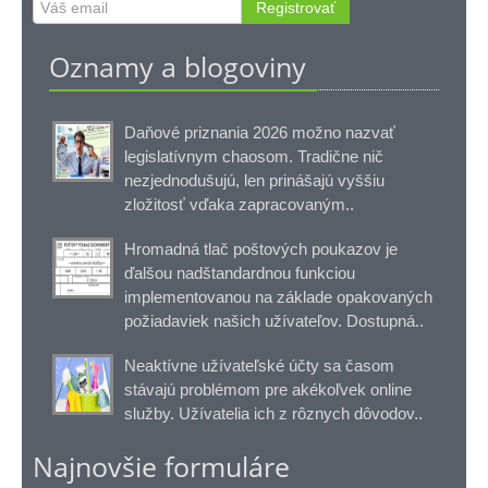
Registrovať
Oznamy a blogoviny
Daňové priznania 2026 možno nazvať
legislatívnym chaosom. Tradične nič
nezjednodušujú, len prinášajú vyššiu
zložitosť vďaka zapracovaným..
Hromadná tlač poštových poukazov je
ďalšou nadštandardnou funkciou
implementovanou na základe opakovaných
požiadaviek našich užívateľov. Dostupná..
Neaktívne užívateľské účty sa časom
stávajú problémom pre akékoľvek online
služby. Užívatelia ich z rôznych dôvodov..
Najnovšie formuláre