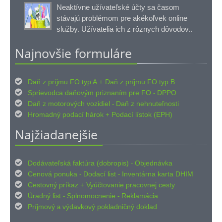
Neaktívne užívateľské účty sa časom
stávajú problémom pre akékoľvek online
služby. Užívatelia ich z rôznych dôvodov..
Najnovšie formuláre

Daň z príjmu FO typ A
Daň z príjmu FO typ B
+

Sprievodca daňovým priznaním pre FO
DPPO
-

Daň z motorových vozidiel
Daň z nehnuteľnosti
-

Hromadný podací hárok
Podací lístok (EPH)
+
Najžiadanejšie

Dodávateľská faktúra (dobropis)
Objednávka
-

Cenová ponuka
Dodací list
Inventárna karta DHIM
-
-

Cestovný príkaz
Vyúčtovanie pracovnej cesty
+

Úradný list
Splnomocnenie
Reklamácia
-
-

Príjmový
výdavkový pokladničný doklad
a