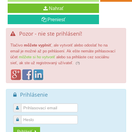
Pozor - nie ste prihlásení!

Tlačivo
môžete vyplniť
, ale vytvoriť alebo odoslať ho na
email je možné až po prihlásení. Ak ešte nemáte prihlasovací
účet
môžete si ho vytvoriť
alebo sa prihláste cez sociálnu
sieť, ak ste už registrovaný užívateľ.
(?)
Prihlásenie



Prihlásiť