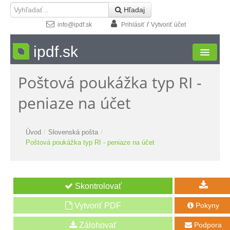
 Hľadaj
/
info@ipdf.sk
Prihlásiť
Vytvoriť účet
ipdf.sk
Poštová poukážka typ RI -
Formuláre
peniaze na účet
Moja zóna
Štúdio
Úvod
/
Slovenská pošta
/
Poštová poukážka typ RI - peniaze na účet
Návody
Kontakt
Vytvoriť PDF
Pokyny

Podpora
