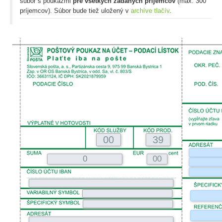
súbor s poukazmi
pre všetkých zadaných príjemcov
(max. 300
príjemcov). Súbor bude tiež uložený v
archíve tlačív
.