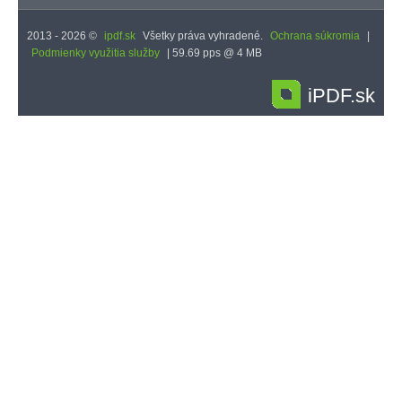
2013 - 2026 ©
ipdf.sk
Všetky práva vyhradené.
Ochrana súkromia
|
Podmienky využitia služby
| 59.69 pps @ 4 MB
iPDF.sk