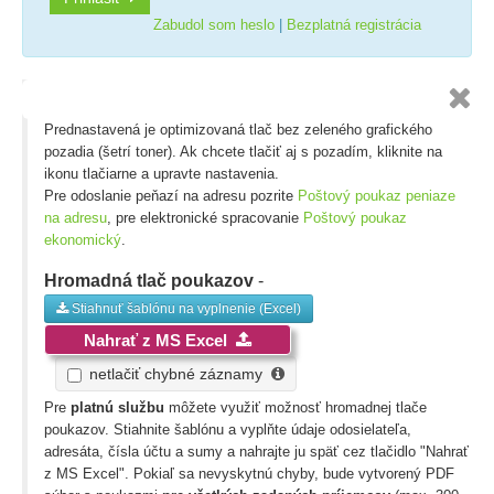
Zabudol som heslo
|
Bezplatná registrácia

Prednastavená je optimizovaná tlač bez zeleného grafického
pozadia (šetrí toner). Ak chcete tlačiť aj s pozadím, kliknite na
ikonu tlačiarne a upravte nastavenia.
Pre odoslanie peňazí na adresu pozrite
Poštový poukaz peniaze
na adresu
, pre elektronické spracovanie
Poštový poukaz
ekonomický
.
Hromadná tlač poukazov
-
Stiahnuť šablónu na vyplnenie (Excel)
Nahrať z MS Excel
netlačiť chybné záznamy
Pre
platnú službu
môžete využiť možnosť hromadnej tlače
poukazov. Stiahnite šablónu a vyplňte údaje odosielateľa,
adresáta, čísla účtu a sumy a nahrajte ju späť cez tlačidlo "Nahrať
z MS Excel". Pokiaľ sa nevyskytnú chyby, bude vytvorený PDF