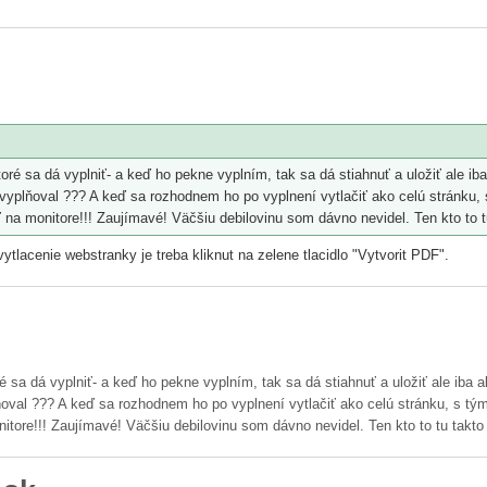
, ktoré sa dá vyplniť- a keď ho pekne vyplním, tak sa dá stiahnuť a uložiť
vyplňoval ??? A keď sa rozhodnem ho po vyplnení vytlačiť ako celú stránku, s 
 na monitore!!! Zaujímavé! Väčšiu debilovinu som dávno nevidel. Ten kto to t
ytlacenie webstranky je treba kliknut na zelene tlacidlo "Vytvorit PDF".
toré sa dá vyplniť- a keď ho pekne vyplním, tak sa dá stiahnuť a uložiť al
val ??? A keď sa rozhodnem ho po vyplnení vytlačiť ako celú stránku, s tým, 
itore!!! Zaujímavé! Väčšiu debilovinu som dávno nevidel. Ten kto to tu takto