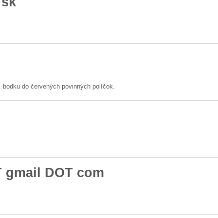
 sk
pr. bodku do červených povinných políčok.
AT gmail DOT com