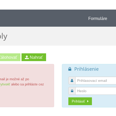
Formuláre
ly
Prihlásenie

email je možné až po

ytvoriť
alebo sa prihláste cez

Prihlásiť