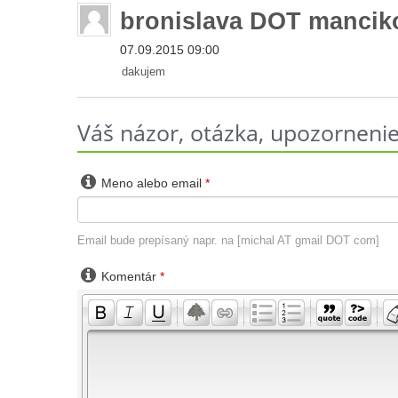
bronislava DOT mancik
07.09.2015 09:00
dakujem
Váš názor, otázka, upozornenie 

Meno alebo email
*
Email bude prepísaný napr. na [michal AT gmail DOT com]

Komentár
*
-
-
-
-
-
-
-
-
-
-
-
-
-
-
-
-
-
-
-
-
-
-
-
-
-
-
-
-