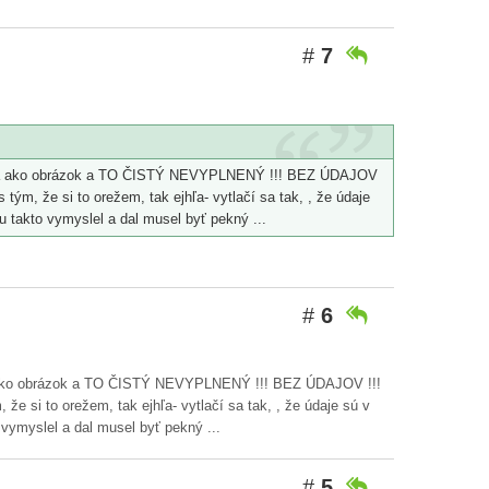
#
7

 ale iba ako obrázok a TO ČISTÝ NEVYPLNENÝ !!! BEZ ÚDAJOV
tým, že si to orežem, tak ejhľa- vytlačí sa tak, , že údaje
u takto vymyslel a dal musel byť pekný ...
#
6

e iba ako obrázok a TO ČISTÝ NEVYPLNENÝ !!! BEZ ÚDAJOV !!!
že si to orežem, tak ejhľa- vytlačí sa tak, , že údaje sú v
 vymyslel a dal musel byť pekný ...
#
5
