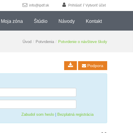
/
info@ipdf.sk
Prihlásiť
Vytvoriť účet
Moja zóna
Štúdio
Návody
Kontakt
Úvod
/
Potvrdenia
/
Potvrdenie o návšteve školy
Podpora

Zabudol som heslo
|
Bezplatná registrácia