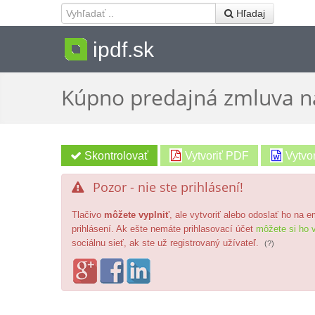
 Hľadaj
ipdf.sk
Kúpno predajná zmluva n
Vytvoriť PDF
Vytvo
Pozor - nie ste prihlásení!

Tlačivo
môžete vyplniť
, ale vytvoriť alebo odoslať ho na 
prihlásení. Ak ešte nemáte prihlasovací účet
môžete si ho v
sociálnu sieť, ak ste už registrovaný užívateľ.
(?)