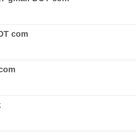
DOT com
 com
k