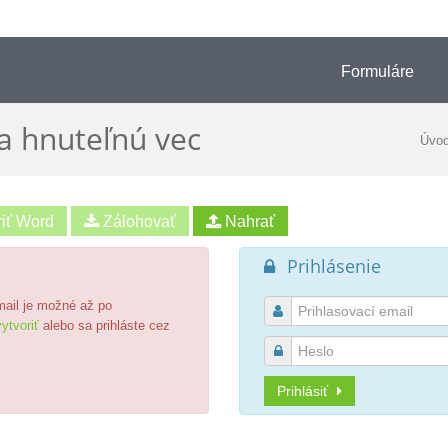
Formuláre
a hnuteľnú vec
Úvo
riť Word
Prihlásenie

email je možné až po

ytvoriť
alebo sa prihláste cez

Prihlásiť