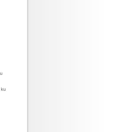
ku
 ku