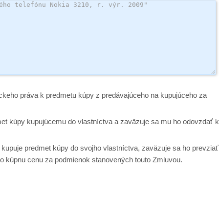
íckeho práva k predmetu kúpy z predávajúceho na kupujúceho za
et kúpy kupujúcemu do vlastníctva a zaväzuje sa mu ho odovzdať 
kupuje predmet kúpy do svojho vlastníctva, zaväzuje sa ho prevziať
neho kúpnu cenu za podmienok stanovených touto Zmluvou.