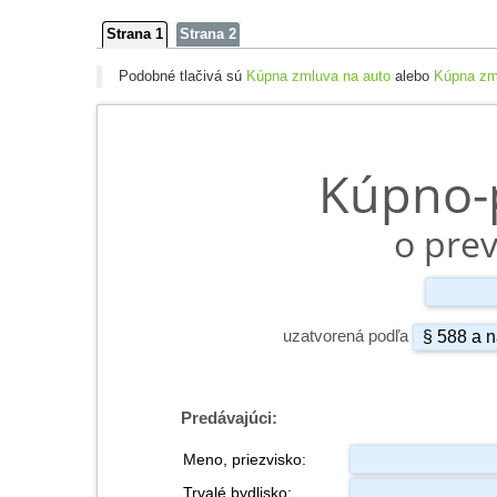
Strana 1
Strana 2
Podobné tlačivá sú
Kúpna zmluva na auto
alebo
Kúpna zm
Kúpno-
o prev
uzatvorená podľa
Predávajúci:
Meno, priezvisko:
Trvalé bydlisko: