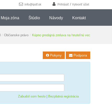
/
info@ipdf.sk
Prihlásiť
Vytvoriť účet
Moja zóna
Štúdio
Návody
Kontakt
d
/
Občianske právo
/
Kúpno predajná zmluva na hnuteľnú vec
Pokyny
Podpora


Zabudol som heslo
|
Bezplatná registrácia