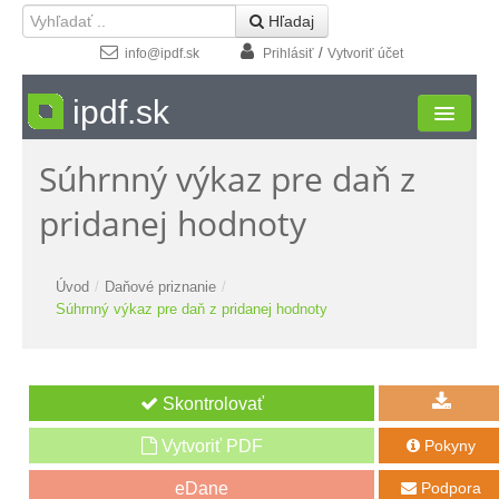
 Hľadaj
/
info@ipdf.sk
Prihlásiť
Vytvoriť účet
ipdf.sk
Súhrnný výkaz pre daň z
Formuláre
pridanej hodnoty
Moja zóna
Štúdio
Úvod
/
Daňové priznanie
/
Súhrnný výkaz pre daň z pridanej hodnoty
Návody
Kontakt
Vytvoriť PDF
Pokyny

Podpora
