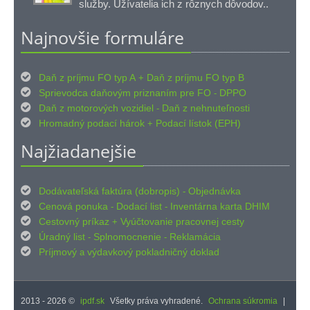
služby. Užívatelia ich z rôznych dôvodov..
Najnovšie formuláre

Daň z príjmu FO typ A
Daň z príjmu FO typ B
+

Sprievodca daňovým priznaním pre FO
DPPO
-

Daň z motorových vozidiel
Daň z nehnuteľnosti
-

Hromadný podací hárok
Podací lístok (EPH)
+
Najžiadanejšie

Dodávateľská faktúra (dobropis)
Objednávka
-

Cenová ponuka
Dodací list
Inventárna karta DHIM
-
-

Cestovný príkaz
Vyúčtovanie pracovnej cesty
+

Úradný list
Splnomocnenie
Reklamácia
-
-

Príjmový
výdavkový pokladničný doklad
a
2013 - 2026 ©
ipdf.sk
Všetky práva vyhradené.
Ochrana súkromia
|