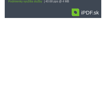
Podmienky využitia služby
| 40.68 pps @ 4 MB
iPDF.sk