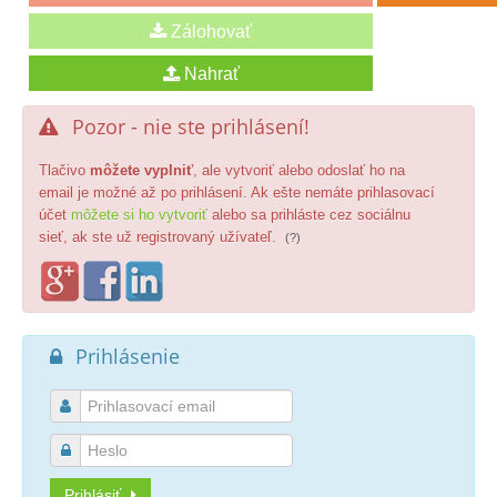
Pozor - nie ste prihlásení!

Tlačivo
môžete vyplniť
, ale vytvoriť alebo odoslať ho na
email je možné až po prihlásení. Ak ešte nemáte prihlasovací
účet
môžete si ho vytvoriť
alebo sa prihláste cez sociálnu
sieť, ak ste už registrovaný užívateľ.
(?)
Prihlásenie



Prihlásiť