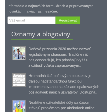
Informácie o najnovších formulároch a pripravovaných
novinkách najviac raz mesačne.
Registrovať
Oznamy a blogoviny
Daňové priznania 2026 možno nazvať
legislatívnym chaosom. Tradične nič
nezjednodušujú, len prinášajú vyššiu
zložitosť vďaka zapracovaným..
Hromadná tlač poštových poukazov je
ďalšou nadštandardnou funkciou
implementovanou na základe opakovaných
požiadaviek našich užívateľov. Dostupná..
Neaktívne užívateľské účty sa časom
stávajú problémom pre akékoľvek online