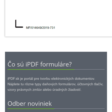
Čo sú iPDF formuláre?
iPDF.sk je portál pre tvorbu elektronických dokumentov.
Nájdete tu rôzne typy daňových formulárov, účtovných tlačív,
vzory právnych zmlúv alebo úradných žiadostí.
Odber noviniek