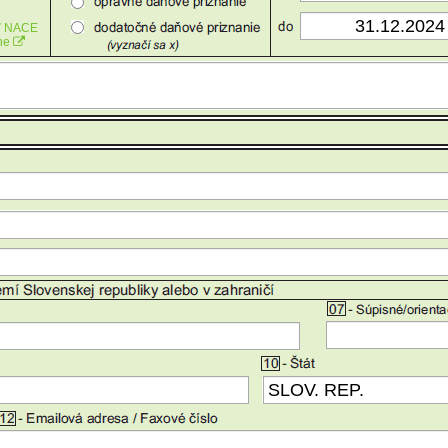
ť NACE
ine