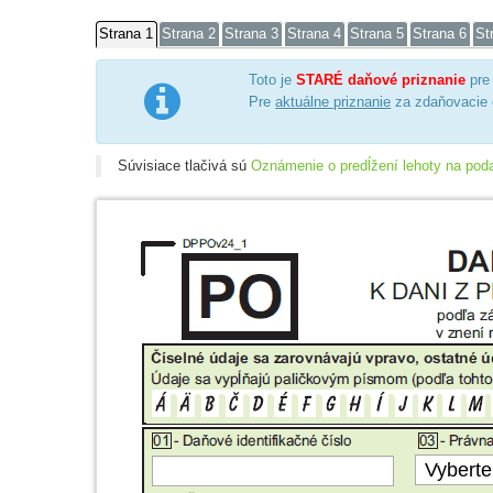
Strana 1
Strana 2
Strana 3
Strana 4
Strana 5
Strana 6
St
Toto je
STARÉ daňové priznanie
pre

Pre
aktuálne priznanie
za zdaňovacie
Súvisiace tlačivá sú
Oznámenie o predĺžení lehoty na poda