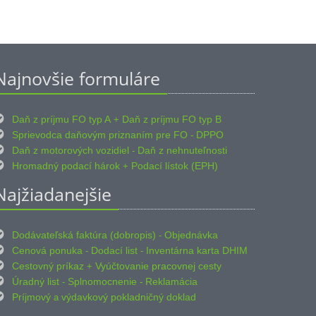
Najnovšie formuláre

Daň z príjmu FO typ A
Daň z príjmu FO typ B
+

Sprievodca daňovým priznaním pre FO
DPPO
-

Daň z motorových vozidiel
Daň z nehnuteľnosti
-

Hromadný podací hárok
Podací lístok (EPH)
+
Najžiadanejšie

Dodávateľská faktúra (dobropis)
Objednávka
-

Cenová ponuka
Dodací list
Inventárna karta DHIM
-
-

Cestovný príkaz
Vyúčtovanie pracovnej cesty
+

Úradný list
Splnomocnenie
Reklamácia
-
-

Príjmový
výdavkový pokladničný doklad
a