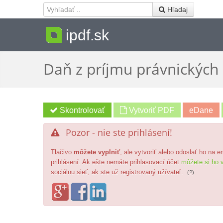
 Hľadaj
ipdf.sk
Daň z príjmu právnických
Vytvoriť PDF
Pozor - nie ste prihlásení!

Tlačivo
môžete vyplniť
, ale vytvoriť alebo odoslať ho na 
prihlásení. Ak ešte nemáte prihlasovací účet
môžete si ho v
sociálnu sieť, ak ste už registrovaný užívateľ.
(?)