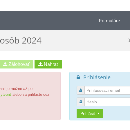
Formuláre
 osôb 2024
Ú
Prihlásenie

email je možné až po

ytvoriť
alebo sa prihláste cez

Prihlásiť