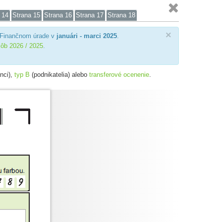

 14
Strana 15
Strana 16
Strana 17
Strana 18
×
Finančnom úrade v
januári - marci 2025
.
sôb 2026 / 2025
.
nci),
typ B
(podnikatelia) alebo
transferové ocenenie
.