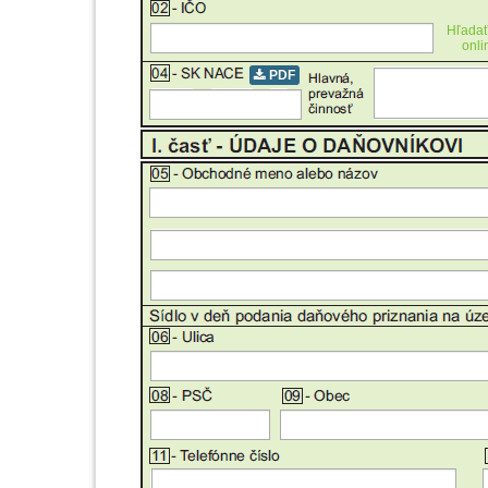
Hľada
onl
PDF