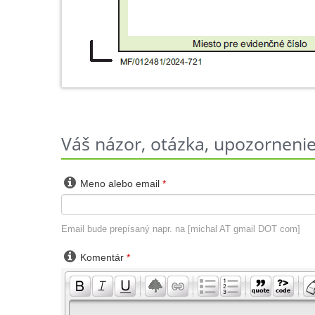
Váš názor, otázka, upozornenie 

Meno alebo email
*
Email bude prepísaný napr. na [michal AT gmail DOT com]

Komentár
*
-
-
-
-
-
-
-
-
-
-
-
-