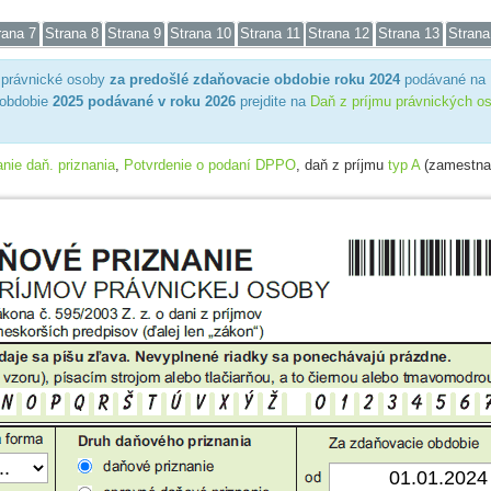
rana 7
Strana 8
Strana 9
Strana 10
Strana 11
Strana 12
Strana 13
Strana
 právnické osoby
za predošlé zdaňovacie obdobie roku 2024
podávané na 
 obdobie
2025 podávané v roku 2026
prejdite na
Daň z príjmu právnických o
nie daň. priznania
,
Potvrdenie o podaní DPPO
, daň z príjmu
typ A
(zamestna