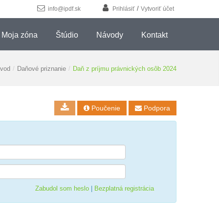
/
info@ipdf.sk
Prihlásiť
Vytvoriť účet
Moja zóna
Štúdio
Návody
Kontakt
vod
/
Daňové priznanie
/
Daň z príjmu právnických osôb 2024
Poučenie
Podpora


Zabudol som heslo
|
Bezplatná registrácia