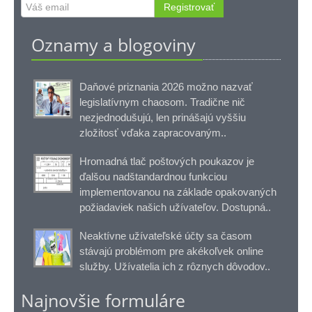
Registrovať
Oznamy a blogoviny
Daňové priznania 2026 možno nazvať
legislatívnym chaosom. Tradične nič
nezjednodušujú, len prinášajú vyššiu
zložitosť vďaka zapracovaným..
Hromadná tlač poštových poukazov je
ďalšou nadštandardnou funkciou
implementovanou na základe opakovaných
požiadaviek našich užívateľov. Dostupná..
Neaktívne užívateľské účty sa časom
stávajú problémom pre akékoľvek online
služby. Užívatelia ich z rôznych dôvodov..
Najnovšie formuláre