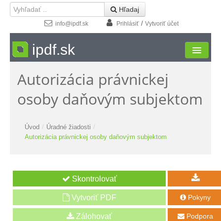
 Hľadaj
/
info@ipdf.sk
Prihlásiť
Vytvoriť účet
ipdf.sk
Autorizácia právnickej
Formuláre
osoby daňovým subjektom
Moja zóna
Štúdio
Úvod
/
Úradné žiadosti
/
Autorizácia právnickej osoby daňovým subjektom
Návody
Kontakt
Vytvoriť PDF
Pokyny

Podpora
