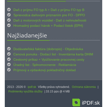

Daň z príjmu FO typ A
Daň z príjmu FO typ B
+

Sprievodca daňovým priznaním pre FO
DPPO
-

Daň z motorových vozidiel
Daň z nehnuteľnosti
-

Hromadný podací hárok
Podací lístok (EPH)
+
Najžiadanejšie

Dodávateľská faktúra (dobropis)
Objednávka
-

Cenová ponuka
Dodací list
Inventárna karta DHIM
-
-

Cestovný príkaz
Vyúčtovanie pracovnej cesty
+

Úradný list
Splnomocnenie
Reklamácia
-
-

Príjmový
výdavkový pokladničný doklad
a
2013 - 2026 ©
ipdf.sk
Všetky práva vyhradené.
Ochrana súkromia
|
Podmienky využitia služby
| 33.15 pps @ 4 MB
iPDF.sk