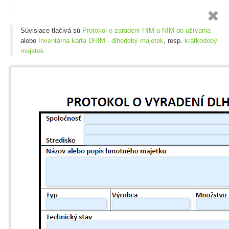

Súvisiace tlačivá sú
Protokol o zaradení HIM a NIM do užívania
alebo
Inventárna karta DHIM - dlhodobý majetok
, resp.
krátkodobý
majetok
.