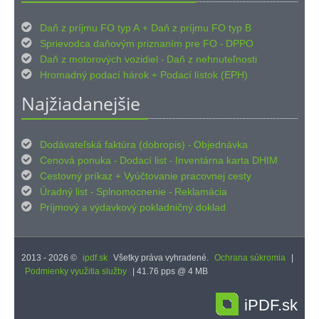

Daň z príjmu FO typ A
Daň z príjmu FO typ B
+

Sprievodca daňovým priznaním pre FO
DPPO
-

Daň z motorových vozidiel
Daň z nehnuteľnosti
-

Hromadný podací hárok
Podací lístok (EPH)
+
Najžiadanejšie

Dodávateľská faktúra (dobropis)
Objednávka
-

Cenová ponuka
Dodací list
Inventárna karta DHIM
-
-

Cestovný príkaz
Vyúčtovanie pracovnej cesty
+

Úradný list
Splnomocnenie
Reklamácia
-
-

Príjmový
výdavkový pokladničný doklad
a
2013 - 2026 ©
ipdf.sk
Všetky práva vyhradené.
Ochrana súkromia
|
Podmienky využitia služby
| 41.76 pps @ 4 MB
iPDF.sk