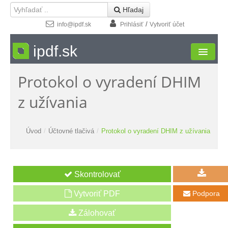
 Hľadaj
/
info@ipdf.sk
Prihlásiť
Vytvoriť účet
ipdf.sk
Protokol o vyradení DHIM
Formuláre
z užívania
Moja zóna
Štúdio
Úvod
/
Účtovné tlačivá
/
Protokol o vyradení DHIM z užívania
Návody
Kontakt
Vytvoriť PDF
Podpora
