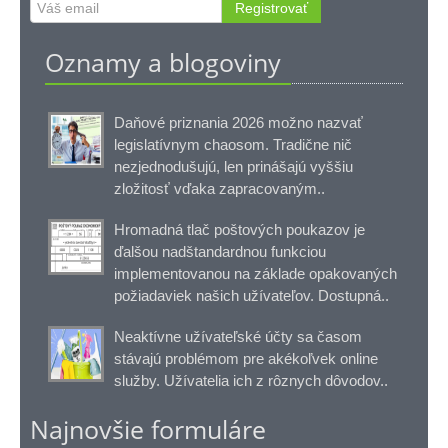
Registrovať
Oznamy a blogoviny
Daňové priznania 2026 možno nazvať
legislatívnym chaosom. Tradične nič
nezjednodušujú, len prinášajú vyššiu
zložitosť vďaka zapracovaným..
Hromadná tlač poštových poukazov je
ďalšou nadštandardnou funkciou
implementovanou na základe opakovaných
požiadaviek našich užívateľov. Dostupná..
Neaktívne užívateľské účty sa časom
stávajú problémom pre akékoľvek online
služby. Užívatelia ich z rôznych dôvodov..
Najnovšie formuláre