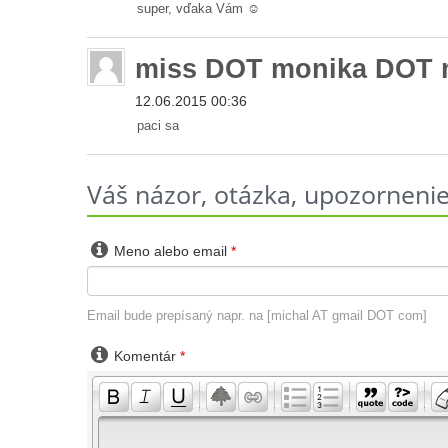
super, vďaka Vám ☺
miss DOT monika DOT 
12.06.2015 00:36
paci sa
Váš názor, otázka, upozornenie 

Meno alebo email
*
Email bude prepísaný napr. na [michal AT gmail DOT com]

Komentár
*
-
-
-
-
-
-
-
-
-
-
-
-
-
-
-
-