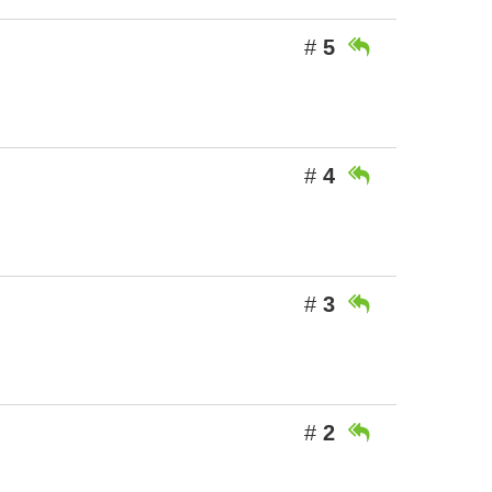
#
5

#
4

#
3

#
2
