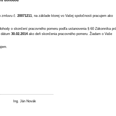
eru dohodou
ú zmluvu č.
20071211
, na základe ktorej vo Vašej spoločnosti pracujem ako
dohody o skončení pracovného pomeru podľa ustanovenia § 60 Zákonníka pr
ý dátum
30.02.2014
ako deň skončenia pracovného pomeru. Žiadam o Vaše
ujem.
....................................................
Ing. Ján Novák