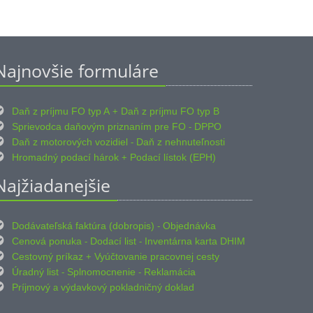
Najnovšie formuláre

Daň z príjmu FO typ A
Daň z príjmu FO typ B
+

Sprievodca daňovým priznaním pre FO
DPPO
-

Daň z motorových vozidiel
Daň z nehnuteľnosti
-

Hromadný podací hárok
Podací lístok (EPH)
+
Najžiadanejšie

Dodávateľská faktúra (dobropis)
Objednávka
-

Cenová ponuka
Dodací list
Inventárna karta DHIM
-
-

Cestovný príkaz
Vyúčtovanie pracovnej cesty
+

Úradný list
Splnomocnenie
Reklamácia
-
-

Príjmový
výdavkový pokladničný doklad
a