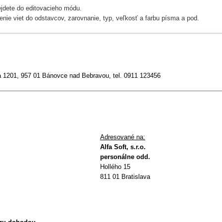
ejdete do editovacieho módu.
enie viet do odstavcov, zarovnanie, typ, veľkosť a farbu písma a pod.
 1201, 957 01 Bánovce nad Bebravou, tel. 0911 123456
Adresované na:
Alfa Soft, s.r.o.
personálne odd.
Hollého 15
811 01 Bratislava