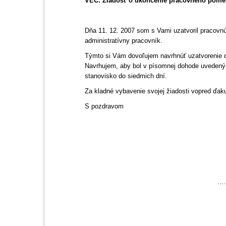
VEC: Žiadosť o ukončenie pracovného pom
Dňa 11. 12. 2007 som s Vami uzatvoril pracovn
administratívny pracovník.
Týmto si Vám dovoľujem navrhnúť uzatvorenie 
Navrhujem, aby bol v písomnej dohode uveden
stanovisko do siedmich dní.
Za kladné vybavenie svojej žiadosti vopred ďak
S pozdravom
....