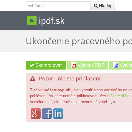
 Hľadaj
ipdf.sk
Ukončenie pracovného p
Vytvoriť PDF
Vytvo
Pozor - nie ste prihlásení!

Tlačivo
môžete vyplniť
, ale vytvoriť alebo odoslať ho na 
prihlásení. Ak ešte nemáte prihlasovací účet
môžete si ho v
sociálnu sieť, ak ste už registrovaný užívateľ.
(?)