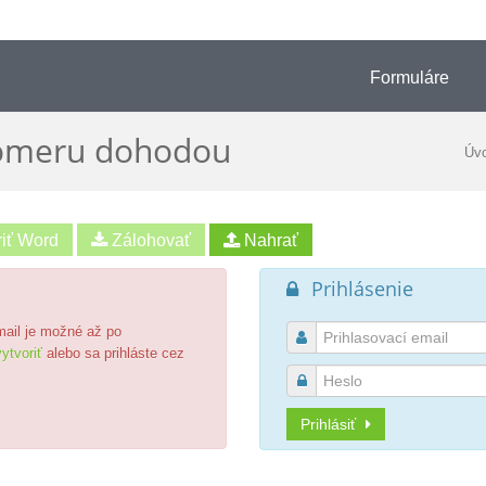
Formuláre
omeru dohodou
Úv
riť Word
Prihlásenie

email je možné až po

ytvoriť
alebo sa prihláste cez

Prihlásiť