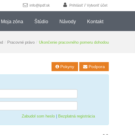
/
info@ipdf.sk
Prihlásiť
Vytvoriť účet
Moja zóna
Štúdio
Návody
Kontakt
od
/
Pracovné právo
/
Ukončenie pracovného pomeru dohodou
Pokyny
Podpora


Zabudol som heslo
|
Bezplatná registrácia