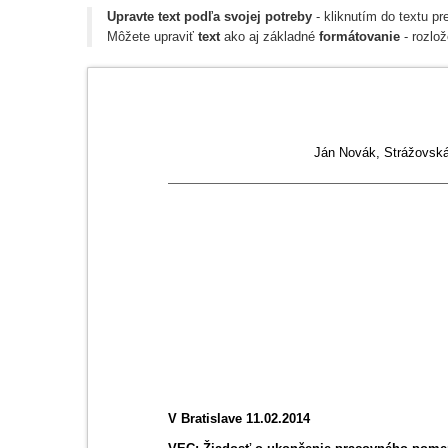
Upravte text podľa svojej potreby
- kliknutím do textu pr
Môžete upraviť
text
ako aj základné
formátovanie
- rozlož
Ján Novák, Strážovská
V Bratislave 11.02.2014