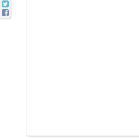


....