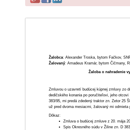
Žalobca
: Alexander Troska, bytom Fačkov, SN
Žalovaný
: Amadeus Kramár, bytom Čičmany, R
Žaloba o nahradenie v
Zmluvou o uzavretí budúcej kúpnej zmluvy zo d
dedičského konania po poručiteľovi, jeho otcov
383/95, mi predá zdedený traktor zn. Zetor 25
už pred dvoma mesiacmi, žalovaný mi odmieta p
Dôkaz:
Zmluva o budúcej zmluve z 20. mája 2
Spis Okresného súdu v Žiline zn. D 38