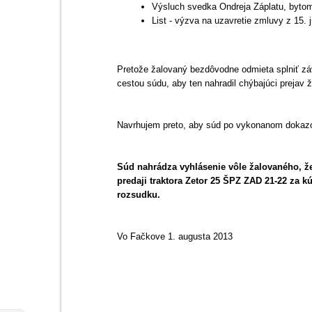
Výsluch svedka Ondreja Záplatu, byto
List - výzva na uzavretie zmluvy z 15. 
Pretože žalovaný bezdôvodne odmieta splniť z
cestou súdu, aby ten nahradil chýbajúci prejav 
Navrhujem preto, aby súd po vykonanom dokazo
Súd nahrádza vyhlásenie vôle žalovaného, ž
predaji traktora Zetor 25 ŠPZ ZAD 21-22 za 
rozsudku.
Vo Fačkove 1. augusta 2013