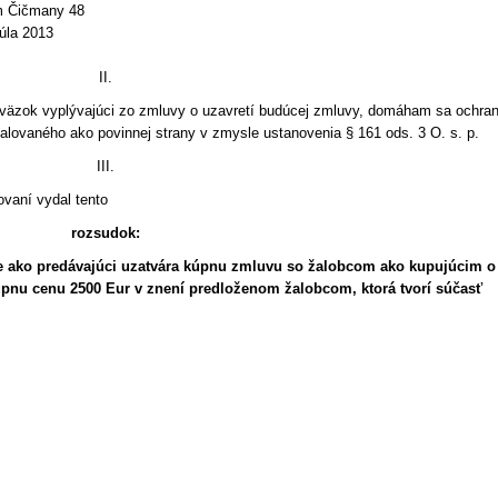
m Čičmany 48
júla 2013
II.
áväzok vyplývajúci zo zmluvy o uzavretí budúcej zmluvy, domáham sa ochra
žalovaného ako povinnej strany v zmysle ustanovenia § 161 ods. 3 O. s. p.
III.
vaní vydal tento
rozsudok:
e ako predávajúci uzatvára kúpnu zmluvu so žalobcom ako kupujúcim o
kúpnu cenu 2500 Eur v znení predloženom žalobcom, ktorá tvorí súčasť