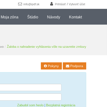
/
info@ipdf.sk
Prihlásiť
Vytvoriť účet
Moja zóna
Štúdio
Návody
Kontakt
ávo
/
Žaloba o nahradenie vyhlásenia vôle na uzavretie zmluvy
Pokyny
Podpora


Zabudol som heslo
|
Bezplatná registrácia