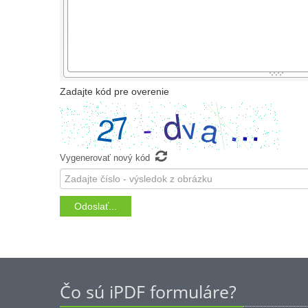
-
-
-
-
-
-
-
-
-
-
-
-
-
-
-
-
Zadajte kód pre overenie

Vygenerovať nový kód
Čo sú iPDF formuláre?