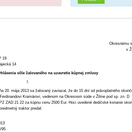
Okresnému 
v Ž
P 19
ajecká 14
yhlásenia vôle žalovaného na uzavretie kúpnej zmluvy
I.
ňa 20. mája 2013 sa žalovaný zaviazal, že do 15 dní od právoplatného skonč
i Ferdinandovi Kramárovi, vedenom na Okresnom súde v Žiline pod sp. zn. D
 ŠPZ ZAD 21 22 za kúpnu cenu 2500 Eur. Hoci uvedené dedičské konanie skon
redmetný traktor predať.
013
3/95