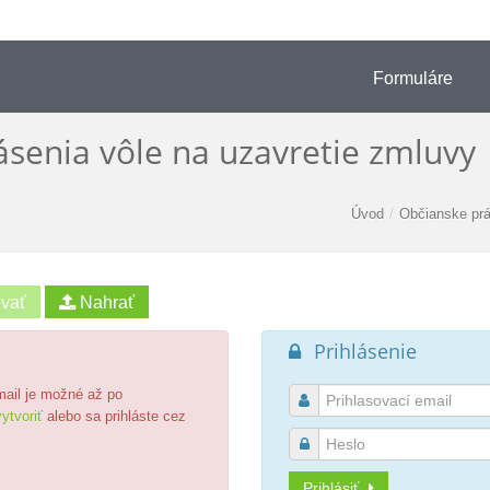
Formuláre
ásenia vôle na uzavretie zmluvy
Úvod
/
Občianske pr
Prihlásenie

email je možné až po

ytvoriť
alebo sa prihláste cez

Prihlásiť