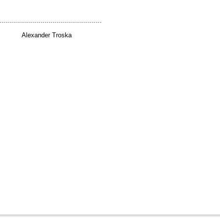
....................................................
Alexander Troska