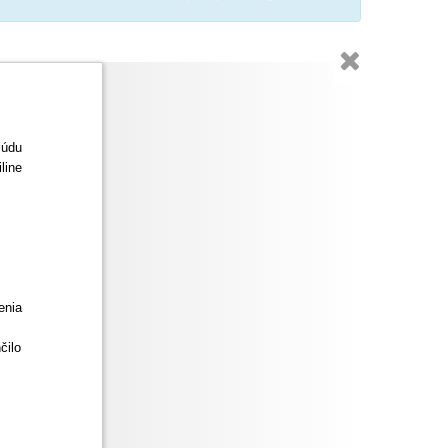

súdu
iline
enia
čilo