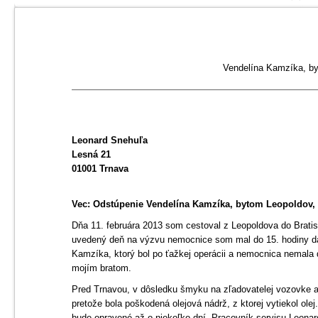
Vendelína Kamzíka, by
Leonard Snehuľa
Lesná 21
01001 Trnava
Vec: Odstúpenie Vendelína Kamzíka, bytom Leopoldov, 
Dňa 11. februára 2013 som cestoval z Leopoldova do Bra
uvedený deň na výzvu nemocnice som mal do 15. hodiny da
Kamzíka, ktorý bol po ťažkej operácii a nemocnica nemala 
mojím bratom.
Pred Trnavou, v dôsledku šmyku na zľadovatelej vozovke a
pretože bola poškodená olejová nádrž, z ktorej vytiekol olej
bude opravené až o niekoľko dní. Pracovník servisu Leona