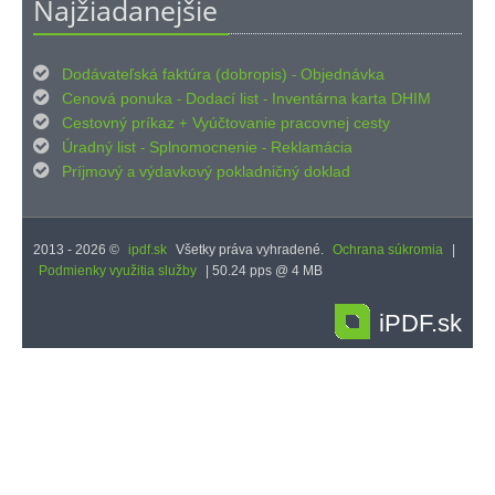
Najžiadanejšie

Dodávateľská faktúra (dobropis)
Objednávka
-

Cenová ponuka
Dodací list
Inventárna karta DHIM
-
-

Cestovný príkaz
Vyúčtovanie pracovnej cesty
+

Úradný list
Splnomocnenie
Reklamácia
-
-

Príjmový
výdavkový pokladničný doklad
a
2013 - 2026 ©
ipdf.sk
Všetky práva vyhradené.
Ochrana súkromia
|
Podmienky využitia služby
| 50.24 pps @ 4 MB
iPDF.sk