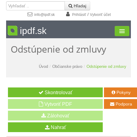
 Hľadaj
/
info@ipdf.sk
Prihlásiť
Vytvoriť účet
ipdf.sk
Odstúpenie od zmluvy
Formuláre
Moja zóna
Úvod
/
Občianske právo
/
Odstúpenie od zmluvy
Štúdio
Návody
Pokyny

Kontakt
Vytvoriť PDF
Podpora
