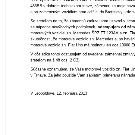
456BB v dobrom technickom stave, zámenou za moje hava
a so zameneným vozidlom som odišiel do Bratislavy, kde s
So zreteľom na to, že zámennú zmluvu som uzavrel v tiesni 
za nápadne nevýhodných podmienok,
odstupujem od záme
motorových vozidiel zn. Mercedes ŠPZ TT 123AA a zn. F
skutočnosti, že motorové vozidlo zn. Mercedes aj po havá
motorové vozidlo zn. Fiat Uno má hodnotu len cca 13000 Eu
V dôsledku tohto odstupujem od uvedenej zámennej zmluvy
zreteľom na § 48 ods. 2 OZ.
Súčasne oznamujem, že Vaše motorové vozidlo zn. Fiat Un
v Trnave. Za jeho použitie Vám zaplatím primeranú náhradu
V Leopoldove, 12. februára 2013