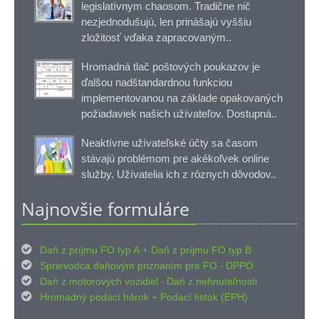
legislatívnym chaosom. Tradične nič
nezjednodušujú, len prinášajú vyššiu
zložitosť vďaka zapracovaným..
Hromadná tlač poštových poukazov je
ďalšou nadštandardnou funkciou
implementovanou na základe opakovaných
požiadaviek našich užívateľov. Dostupná..
Neaktívne užívateľské účty sa časom
stávajú problémom pre akékoľvek online
služby. Užívatelia ich z rôznych dôvodov..
Najnovšie formuláre

Daň z príjmu FO typ A
Daň z príjmu FO typ B
+

Sprievodca daňovým priznaním pre FO
DPPO
-

Daň z motorových vozidiel
Daň z nehnuteľnosti
-

Hromadný podací hárok
Podací lístok (EPH)
+