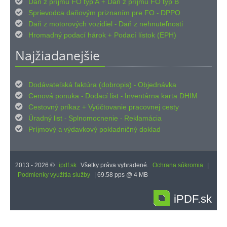

Daň z príjmu FO typ A
Daň z príjmu FO typ B
+

Sprievodca daňovým priznaním pre FO
DPPO
-

Daň z motorových vozidiel
Daň z nehnuteľnosti
-

Hromadný podací hárok
Podací lístok (EPH)
+
Najžiadanejšie

Dodávateľská faktúra (dobropis)
Objednávka
-

Cenová ponuka
Dodací list
Inventárna karta DHIM
-
-

Cestovný príkaz
Vyúčtovanie pracovnej cesty
+

Úradný list
Splnomocnenie
Reklamácia
-
-

Príjmový
výdavkový pokladničný doklad
a
2013 - 2026 ©
ipdf.sk
Všetky práva vyhradené.
Ochrana súkromia
|
Podmienky využitia služby
| 69.58 pps @ 4 MB
iPDF.sk