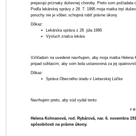
prejavujú príznaky duševnej choroby. Preto som požiadala o
Podľa lekárskej správy z 28. 7. 1995 moja matka trpí dušev
poruchy nie je vôbec schopná robiť právne úkony.
Dôkaz:
Lekárska správa z 28. júla 1995
Výsluch znalca lekára
Vzhľadom na uvedené navrhujem, aby moja matka Helena Ko
prípad súhlasím, aby som bola ustanovená za jej opatrovní
Dôkaz:
Správa Obecného úradu v Lietavskej Lúčke
Navrhujem preto, aby súd vydal tento
r o
Helena Kolmanová, rod. Rybárová, nar. 6. novembra 191
spôsobilosti na právne úkony.