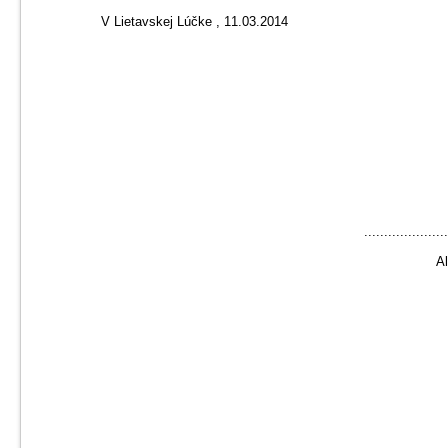
V Lietavskej Lúčke , 11.03.2014
.....................
Al