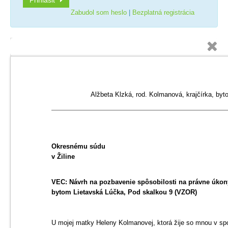
Prihlásiť
Zabudol som heslo
|
Bezplatná registrácia

Alžbeta Klzká, rod. Kolmanová, krajčírka, byt
Okresnému súdu
v Žiline
VEC: Návrh na pozbavenie spôsobilosti na právne úkon
bytom Lietavská Lúčka, Pod skalkou 9 (VZOR)
U mojej matky Heleny Kolmanovej, ktorá žije so mnou v spo