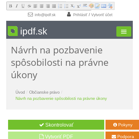
 Hľadaj
/
info@ipdf.sk
Prihlásiť
Vytvoriť účet
ipdf.sk
Návrh na pozbavenie
Formuláre
spôsobilosti na právne
Moja zóna
úkony
Štúdio
Návody
Úvod
/
Občianske právo
/
Návrh na pozbavenie spôsobilosti na právne úkony
Kontakt
Pokyny

Vytvoriť PDF
Podpora
