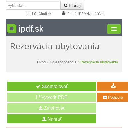
 Hľadaj
/
info@ipdf.sk
Prihlásiť
Vytvoriť účet
ipdf.sk
Rezervácia ubytovania
Formuláre
Moja zóna
Úvod
/
Korešpondencia
/
Rezervácia ubytovania
Štúdio
Návody
Kontakt
Vytvoriť PDF
Podpora
