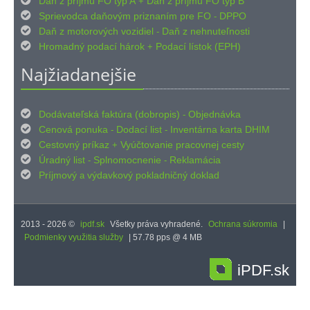

Daň z príjmu FO typ A
Daň z príjmu FO typ B
+

Sprievodca daňovým priznaním pre FO
DPPO
-

Daň z motorových vozidiel
Daň z nehnuteľnosti
-

Hromadný podací hárok
Podací lístok (EPH)
+
Najžiadanejšie

Dodávateľská faktúra (dobropis)
Objednávka
-

Cenová ponuka
Dodací list
Inventárna karta DHIM
-
-

Cestovný príkaz
Vyúčtovanie pracovnej cesty
+

Úradný list
Splnomocnenie
Reklamácia
-
-

Príjmový
výdavkový pokladničný doklad
a
2013 - 2026 ©
ipdf.sk
Všetky práva vyhradené.
Ochrana súkromia
|
Podmienky využitia služby
| 57.78 pps @ 4 MB
iPDF.sk