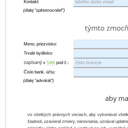
Kontakt:
(ďalej "splnomocniteľ")
týmto zmoc
Meno, priezvisko:
Trvalé bydlisko:
zapísaný
v
SAK
pod č.:
Číslo bank. účtu:
(ďalej "advokát")
aby ma
vo všetkých právnych veciach, aby vykonával všetk
žiadosti, uzavieral zmiery, narovnania, uznával uplat