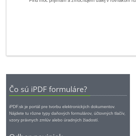
Plnú moc prijímam a zmocňujem ďalej v rovnakom ro
Čo sú iPDF formuláre?
iPDF.sk je portál pre tvorbu elektronických dokumentov.
Nájdete tu rôzne typy daňových formulárov, účtovných tlačív,
vzory právnych zmlúv alebo úradných žiadostí.