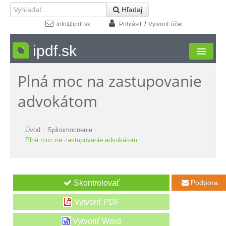
 Hľadaj
/
info@ipdf.sk
Prihlásiť
Vytvoriť účet
ipdf.sk
Plná moc na zastupovanie
Formuláre
advokátom
Moja zóna
Štúdio
Úvod
/
Splnomocnenie
/
Plná moc na zastupovanie advokátom
Návody
Kontakt
Podpora

Vytvoriť PDF
Vytvoriť Word