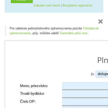
Zabudol som heslo
|
Bezplatná registrácia

Pre udelenie jednoúčelového splnomocnenia pozrite
Všeobecné
splnomocnenie
, príp. môžete udeliť
Generálnu plnú moc
.
Pl
ja,
Meno, priezvisko:
Trvalé bydlisko:
Číslo OP: