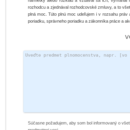
námietky alebo rozklad a vzdával sa ich, vymáhal n
rozhodcu a zjednával rozhodcovské zmluvy, a to všetk
plná moc. Túto plnú moc udeľujem i v rozsahu práv 
poriadku, správneho poriadku a zákonníka práce a ak
v
Súčasne požadujem, aby som bol informovaný o vše
predmetnej veci.