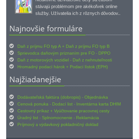
stávajú problémom pre akékoľvek online
služby. Užívatelia ich z rôznych dôvodov..
Najnovšie formuláre

Daň z príjmu FO typ A
Daň z príjmu FO typ B
+

Sprievodca daňovým priznaním pre FO
DPPO
-

Daň z motorových vozidiel
Daň z nehnuteľnosti
-

Hromadný podací hárok
Podací lístok (EPH)
+
Najžiadanejšie

Dodávateľská faktúra (dobropis)
Objednávka
-

Cenová ponuka
Dodací list
Inventárna karta DHIM
-
-

Cestovný príkaz
Vyúčtovanie pracovnej cesty
+

Úradný list
Splnomocnenie
Reklamácia
-
-

Príjmový
výdavkový pokladničný doklad
a