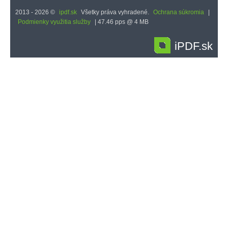
2013 - 2026 ©
ipdf.sk
Všetky práva vyhradené.
Ochrana súkromia
|
Podmienky využitia služby
| 47.46 pps @ 4 MB
iPDF.sk