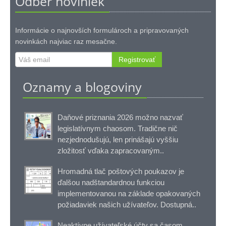
Odber noviniek
Informácie o najnovších formulároch a pripravovaných
novinkách najviac raz mesačne.
Registrovať
Oznamy a blogoviny
Daňové priznania 2026 možno nazvať
legislatívnym chaosom. Tradične nič
nezjednodušujú, len prinášajú vyššiu
zložitosť vďaka zapracovaným..
Hromadná tlač poštových poukazov je
ďalšou nadštandardnou funkciou
implementovanou na základe opakovaných
požiadaviek našich užívateľov. Dostupná..
Neaktívne užívateľské účty sa časom