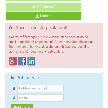
Pozor - nie ste prihlásení!

Tlačivo
môžete vyplniť
, ale vytvoriť alebo odoslať ho na
email je možné až po prihlásení. Ak ešte nemáte prihlasovací
účet
môžete si ho vytvoriť
alebo sa prihláste cez sociálnu
sieť, ak ste už registrovaný užívateľ.
(?)
Prihlásenie



Prihlásiť